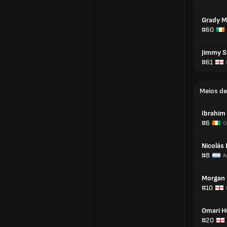
Grady M
#60
Jimmy Si
#61
Meios d
Ibrahim
#6
C
Nicolás
#8
A
Morgan 
#10
Omari H
#20