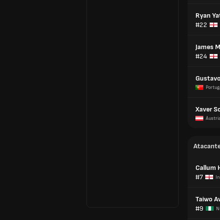
Ryan Ya
#22
James 
#24
Gustavo
Portug
Xaver S
Áustri
Atacant
Callum 
#7
In
Taiwo A
#9
N