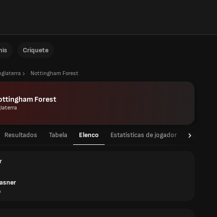
nis
Críquete
nglaterra
Nottingham Forest
ottingham Forest
laterra
Resultados
Tabela
Elenco
Estatísticas de jogador
Estatístic
r
lasner
a