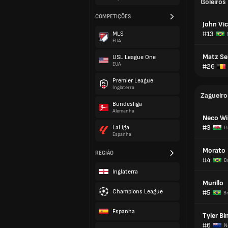
Goleiros
COMPETIÇÕES
John Vi
#13
MLS
EUA
Matz Se
USL League One
EUA
#26
Premier League
Inglaterra
Zagueiro
Bundesliga
Alemanha
Neco Wi
#3
LaLiga
P
Espanha
Morato
REGIÃO
#4
Br
Inglaterra
Murillo
Champions League
#5
Br
Espanha
Tyler B
#6
N