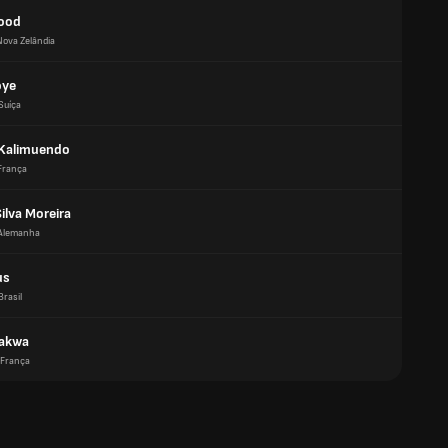
ood
Nova Zelândia
oye
Suíça
Kalimuendo
França
Silva Moreira
Alemanha
us
Brasil
Bakwa
França