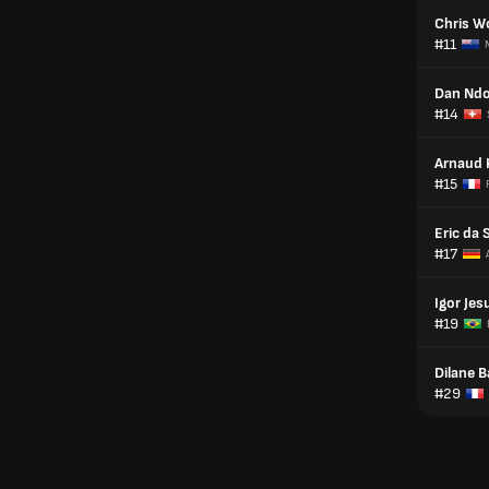
Chris W
#11
Dan Nd
#14
Arnaud 
#15
Eric da 
#17
Igor Jes
#19
Dilane 
#29