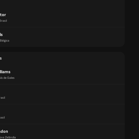
ctor
Brasil
ls
Bélgica
s
lliams
aís de Gales
asil
asil
indon
ova Zelândia