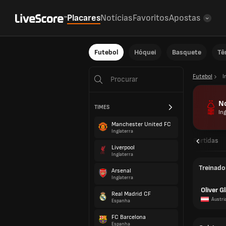
Placares
Notícias
Favoritos
Apostas
Futebol
Hóquei
Basquete
Tê
Futebol
I
N
TIMES
Ing
Manchester United FC
Inglaterra
Visão geral
Partidas
Liverpool
Inglaterra
Treinado
Arsenal
Inglaterra
Oliver G
Real Madrid CF
Áustri
Espanha
FC Barcelona
Espanha