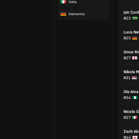
Itália
Jair Cun
Alemanha
#23
Luca Ne
#25
Omar Ri
#27
Nikola M
#31
Ola Aina
#34
Nicolo 
#37
Zach Ab
#44