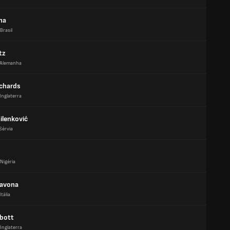
ha
Brasil
tz
Alemanha
chards
Inglaterra
ilenković
Sérvia
Nigéria
Savona
Itália
bott
Inglaterra