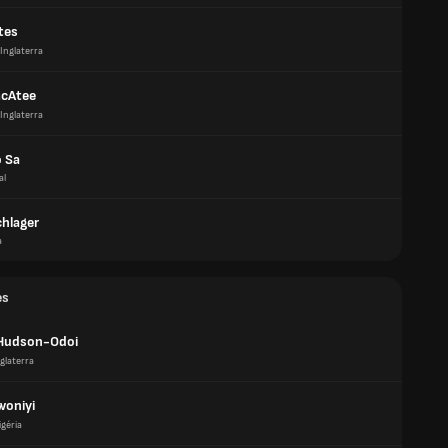
tes
Inglaterra
McAtee
Inglaterra
 Sa
al
chlager
a
es
Hudson-Odoi
glaterra
woniyi
igéria