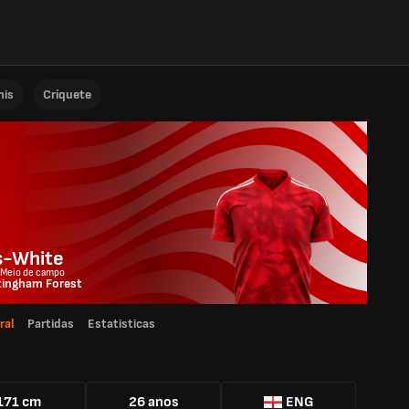
nis
Críquete
n
s-White
 Meio de campo
tingham Forest
ral
Partidas
Estatisticas
171 cm
26 anos
ENG