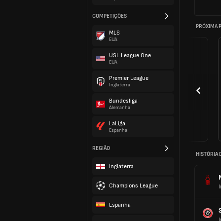
COMPETIÇÕES
PRÓXIMA 
MLS
EUA
USL League One
EUA
Premier League
Inglaterra
Bundesliga
Alemanha
LaLiga
Espanha
REGIÃO
HISTÓRIA 
Inglaterra
Champions League
I
Espanha
I