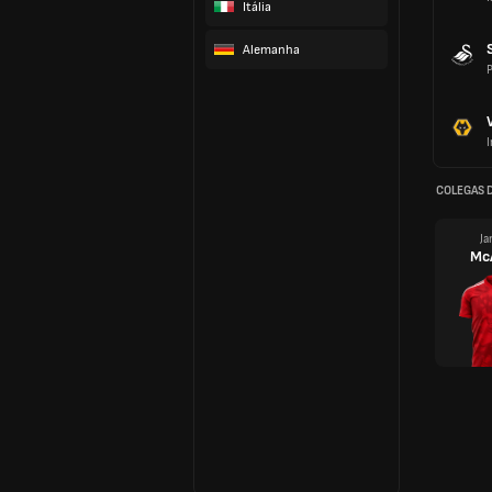
Itália
Alemanha
P
I
COLEGAS 
Ja
Mc