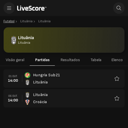
Futebol
Lituânia
Lituânia
Lituânia
Lituânia
Visão geral
Partidas
Resultados
Tabela
Elenco
Hungria Sub21
01 OUT.
14:00
Lituânia
Favorit
Lituânia
06 OUT.
14:00
Croácia
Favorit