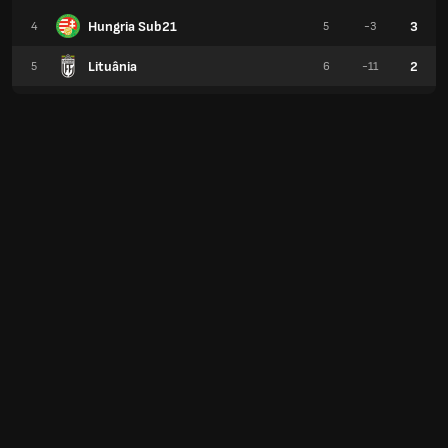
Hungria Sub21
3
4
5
-3
Lituânia
2
5
6
-11