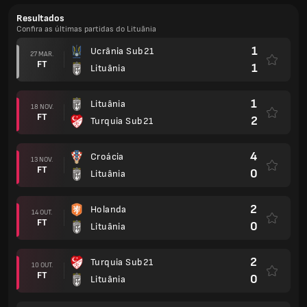
Resultados
Confira as últimas partidas do Lituânia
1
Ucrânia Sub21
27 MAR.
FT
1
Lituânia
1
Lituânia
18 NOV.
FT
2
Turquia Sub21
4
Croácia
13 NOV.
FT
0
Lituânia
2
Holanda
14 OUT.
FT
0
Lituânia
2
Turquia Sub21
10 OUT.
FT
0
Lituânia