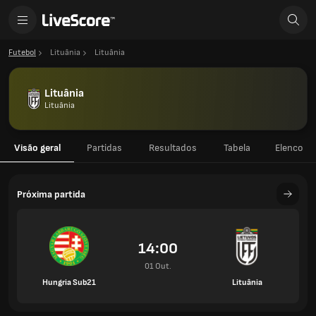
Futebol
Lituânia
Lituânia
Lituânia
Lituânia
Visão geral
Partidas
Resultados
Tabela
Elenco
Próxima partida
14:00
01 Out.
Hungria Sub21
Lituânia