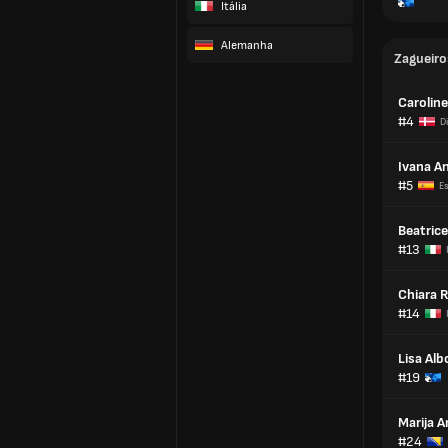
Itália
Alemanha
Zagueiro
Caroline
#4
D
Ivana A
#5
E
Beatrice
#13
Chiara R
#14
Lisa Alb
#19
Marija A
#24