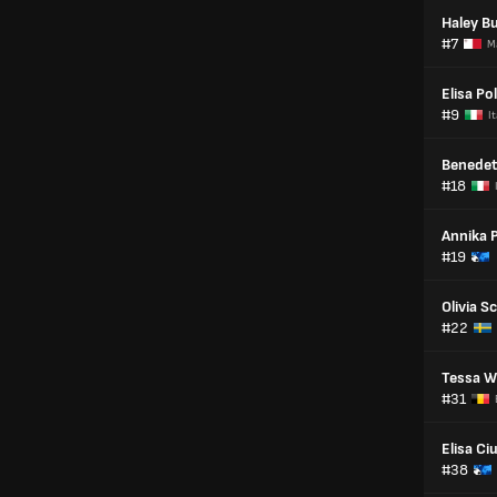
Haley B
#7
M
Elisa Pol
#9
It
Benedet
#18
Annika 
#19
Olivia 
#22
Tessa W
#31
Elisa Ci
#38