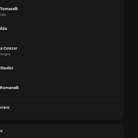
 Tomaselli
Itália
adda
a Csiszar
Hungria
Giudici
 Romanelli
rraro
es