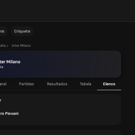
nis
Críquete
tália
Inter Milano
ter Milano
lia
eral
Partidas
Resultados
Tabela
Elenco
r
ro Piovani