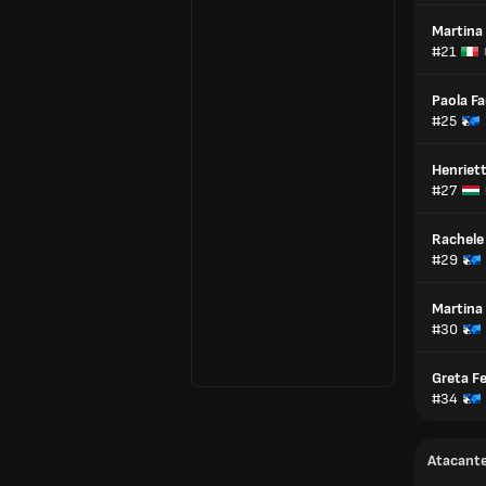
Martina
#21
Paola F
#25
Henriett
#27
Rachele 
#29
Martina
#30
Greta Fe
#34
Atacant