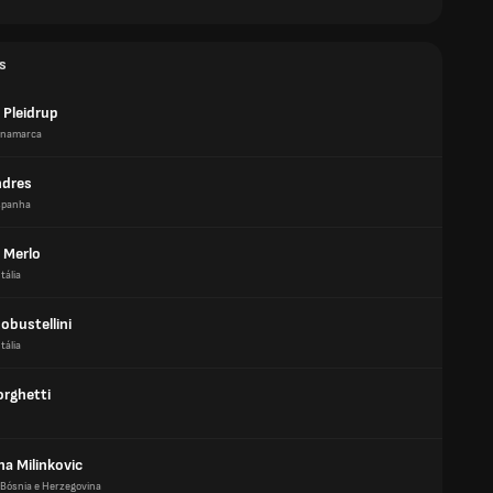
s
 Pleidrup
inamarca
ndres
spanha
 Merlo
Itália
obustellini
Itália
orghetti
na Milinkovic
Bósnia e Herzegovina