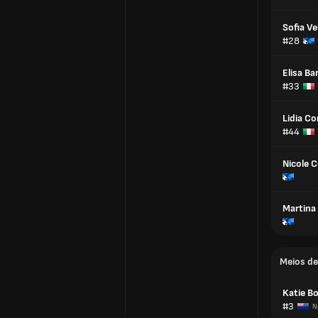
Sofia Ve
#28
Elisa Bar
#33
Lidia Co
#44
Nicole 
Martina
Meios d
Katie B
#3
N