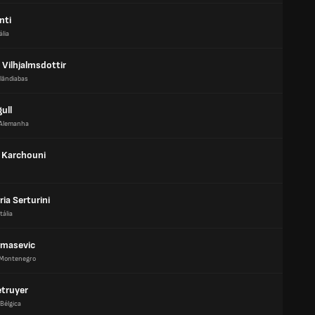
nti
ália
 Vilhjalmsdottir
slândiabas
ull
Alemanha
 Karchouni
ia Serturini
Itália
masevic
Montenegro
etruyer
Bélgica