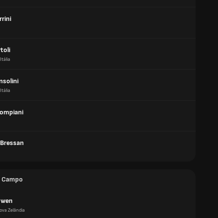
rrini
toli
Itália
nsolini
Itália
Compiani
 Bressan
e Campo
owen
ova Zelândia