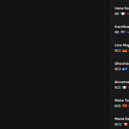
Irene Sa
#6
It
Karolina
#8
I
Lina Mag
#10
Ghoutia
#10
Annamar
#15
Masa To
#16
Marie D
#20