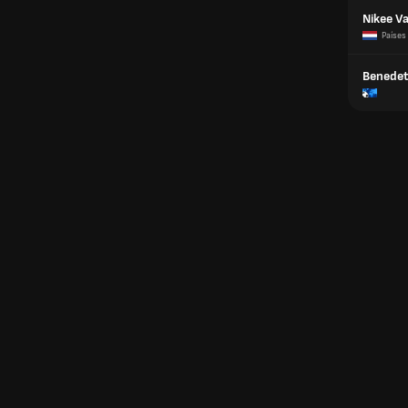
Nikee Va
Países
Benedet