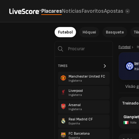
Placares
Notícias
Favoritos
Apostas
Futebol
Hóquei
Basquete
Tê
Futebol
I
In
TIMES
Itá
Manchester United FC
Inglaterra
Visão g
Liverpool
Inglaterra
Treinado
Arsenal
Inglaterra
Gianpiet
Real Madrid CF
Itália
Espanha
FC Barcelona
Espanha