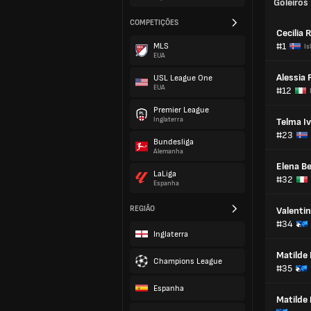
Goleiros
COMPETIÇÕES
Cecilia 
#1
MLS
Is
EUA
Alessia 
USL League One
EUA
#12
Premier League
Inglaterra
Telma Iv
#23
Bundesliga
Alemanha
Elena Bel
LaLiga
#32
Espanha
REGIÃO
Valenti
#34
Inglaterra
Matilde
Champions League
#35
Espanha
Matilde 