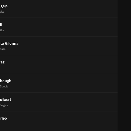
ugeja
alta
li
ália
ta Glionna
Itália
Paz
Schough
Suécia
ullaert
Bélgica
urleo