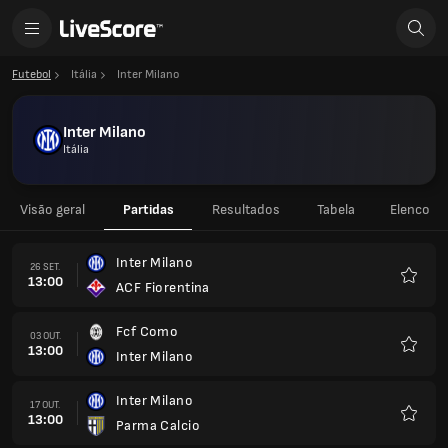
Futebol
Itália
Inter Milano
Inter Milano
Itália
Visão geral
Partidas
Resultados
Tabela
Elenco
Inter Milano
26 SET.
13:00
ACF Fiorentina
Favorit
Fcf Como
03 OUT.
13:00
Inter Milano
Favorit
Inter Milano
17 OUT.
13:00
Parma Calcio
Favorit