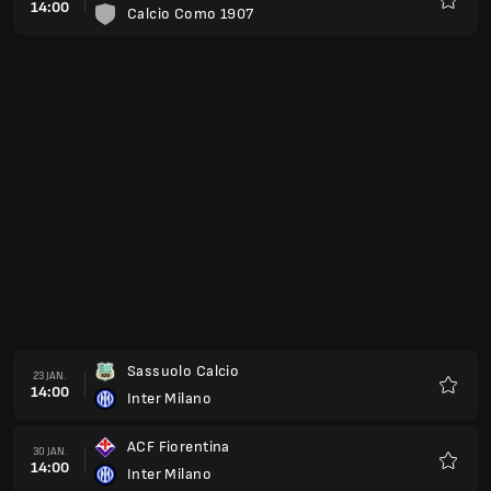
14:00
Calcio Como 1907
Favorit
Sassuolo Calcio
23 JAN.
14:00
Inter Milano
Favorit
ACF Fiorentina
30 JAN.
14:00
Inter Milano
Favorit
Inter Milano
06 FEV.
14:00
Fcf Como
Favorit
Parma Calcio
13 FEV.
14:00
Inter Milano
Favorit
Inter Milano
20 FEV.
14:00
SSC Napoli
Favorit
Lazio Rome
13 MAR.
14:00
Inter Milano
Favorit