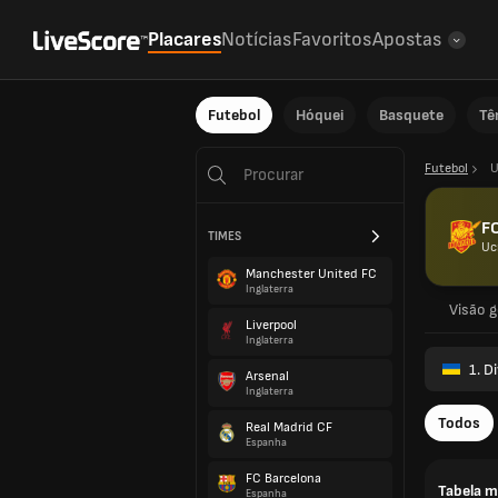
Placares
Notícias
Favoritos
Apostas
Futebol
Hóquei
Basquete
Tê
Futebol
U
FC
TIMES
Uc
Manchester United FC
Inglaterra
Visão g
Liverpool
Inglaterra
1. D
Arsenal
Inglaterra
Todos
Real Madrid CF
Espanha
FC Barcelona
Tabela m
Espanha