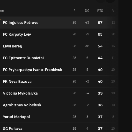
me
P
DG
PTS
V
E
FC Ingulets Petrove
67
28
43
21
4
FC Karpaty Lviv
65
28
29
20
5
Livyi Bereg
54
28
38
16
6
FC Epitsentr Dunaivtsi
44
28
6
11
11
FC Prykarpattya Ivano-Frankivsk
40
28
5
10
10
FK Nyva Buzova
40
28
-2
10
10
Victoria Mykolaivka
39
28
-4
10
9
Agrobiznes Volochisk
38
28
-2
10
8
Yarud Mariupol
37
28
3
8
13
SC Poltava
37
28
4
10
7