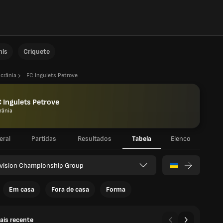
nis
Críquete
crânia
FC Ingulets Petrove
 Ingulets Petrove
rânia
eral
Partidas
Resultados
Tabela
Elenco
ivision Championship Group
Em casa
Fora de casa
Forma
ais recente