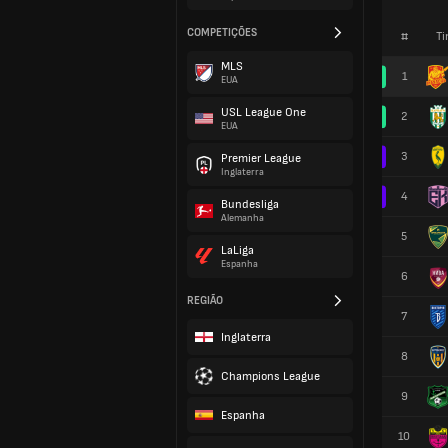
COMPETIÇÕES
#
Ti
MLS
1
EUA
USL League One
2
EUA
3
Premier League
Inglaterra
4
Bundesliga
Alemanha
5
LaLiga
Espanha
6
REGIÃO
7
Inglaterra
8
Champions League
9
Espanha
10