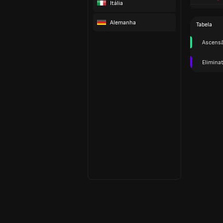
Itália
Alemanha
Tabela
Ascens
Elimina