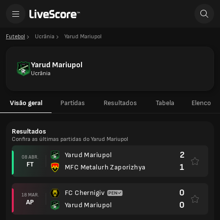
Futebol
Ucrânia
Yarud Mariupol
Yarud Mariupol
Ucrânia
Visão geral
Partidas
Resultados
Tabela
Elenco
Resultados
Confira as últimas partidas do Yarud Mariupol
2
Yarud Mariupol
08 ABR.
FT
1
MFC Metalurh Zaporizhya
0
FC Chernigiv
18 MAR.
AP
0
Yarud Mariupol