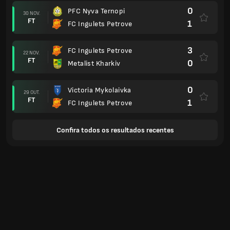
0
PFC Nyva Ternopi
30 NOV.
FT
1
FC Ingulets Petrove
3
FC Ingulets Petrove
22 NOV.
FT
0
Metalist Kharkiv
0
Victoria Mykolaivka
29 OUT.
FT
1
FC Ingulets Petrove
Confira todos os resultados recentes