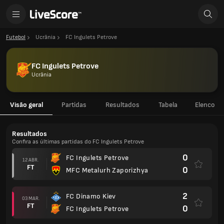
Futebol
Ucrânia
FC Ingulets Petrove
FC Ingulets Petrove
Ucrânia
Visão geral
Partidas
Resultados
Tabela
Elenco
Resultados
Confira as últimas partidas do FC Ingulets Petrove
0
FC Ingulets Petrove
12 ABR.
FT
0
MFC Metalurh Zaporizhya
2
FC Dinamo Kiev
03 MAR.
FT
0
FC Ingulets Petrove