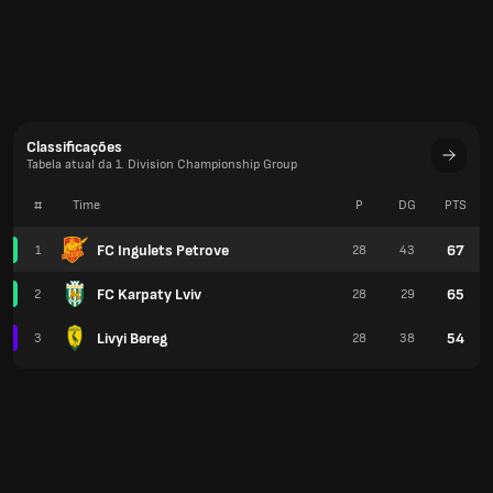
Classificações
Tabela atual da 1. Division Championship Group
#
Time
P
DG
PTS
FC Ingulets Petrove
67
1
28
43
FC Karpaty Lviv
65
2
28
29
Livyi Bereg
54
3
28
38