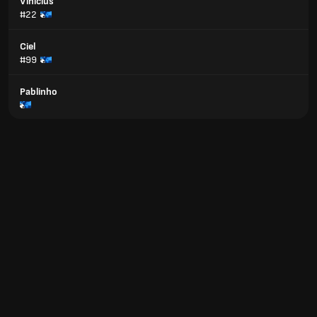
Vinicius
#22
Ciel
#99
Pablinho