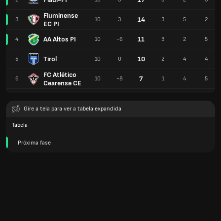
Fluminense
14
3
10
3
3
5
2
EC PI
AA Altos PI
11
4
10
-6
3
2
5
Tirol
10
5
10
0
2
4
4
FC Atlético
7
6
10
-8
1
4
5
Cearense CE
Gire a tela para ver a tabela expandida
Tabela
Próxima fase