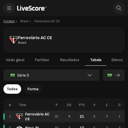
Futebol
Brasil
Ferroviário AC CE
Ferroviário AC CE
Brasil
Visão geral
Partidas
Resultados
Tabela
Elenco
Série D
Todos
Forma
#
Time
P
DG
PTS
V
E
D
Ferroviário AC
21
1
10
8
6
3
1
CE
Piaui-PI
17
2
10
3
5
2
3