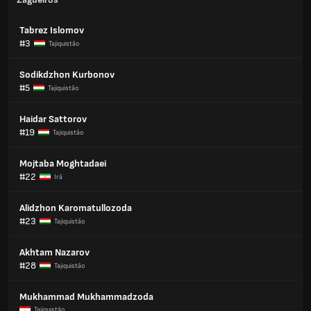
Tabrez Islomov
#3
Tajiquistão
Sodikdzhon Kurbonov
#5
Tajiquistão
Haidar Sattorov
#19
Tajiquistão
Mojtaba Moghtadaei
#22
Irã
Alidzhon Karomatullozoda
#23
Tajiquistão
Akhtam Nazarov
#28
Tajiquistão
Mukhammad Mukhammadzoda
Tajiquistão