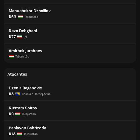
Manuchekhr Dzhalilov
#63
Tajiquistão
Reza Dehghani
#77
Irã
Amirbek Juraboev
Tajiquistão
Atacantes
Dzenis Beganovic
#8
Bósnia e Herzegovina
Rustam Soirov
#9
Tajiquistão
Pahlavon Bahrizoda
#18
Tajiquistão