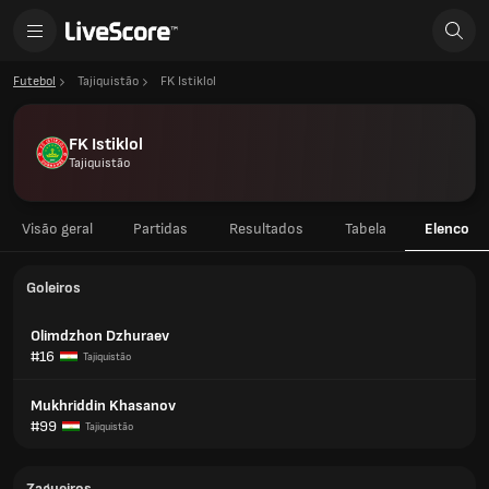
Futebol
Tajiquistão
FK Istiklol
FK Istiklol
Tajiquistão
Visão geral
Partidas
Resultados
Tabela
Elenco
Goleiros
Olimdzhon Dzhuraev
#16
Tajiquistão
Mukhriddin Khasanov
#99
Tajiquistão
Zagueiros