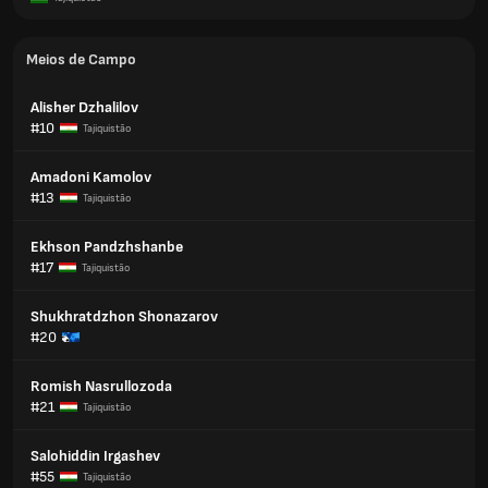
Meios de Campo
Alisher Dzhalilov
#10
Tajiquistão
Amadoni Kamolov
#13
Tajiquistão
Ekhson Pandzhshanbe
#17
Tajiquistão
Shukhratdzhon Shonazarov
#20
Romish Nasrullozoda
#21
Tajiquistão
Salohiddin Irgashev
#55
Tajiquistão