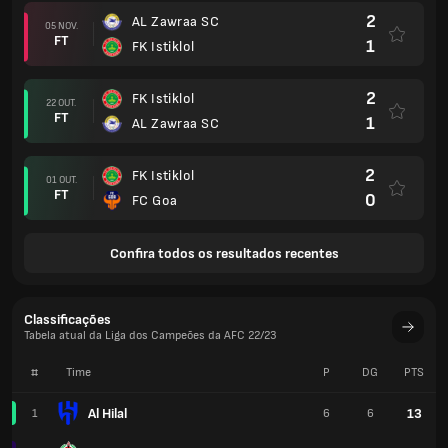
2
AL Zawraa SC
05 NOV.
FT
1
FK Istiklol
2
FK Istiklol
22 OUT.
FT
1
AL Zawraa SC
2
FK Istiklol
01 OUT.
FT
0
FC Goa
Confira todos os resultados recentes
Classificações
Tabela atual da Liga dos Campeões da AFC 22/23
#
Time
P
DG
PTS
Al Hilal
13
1
6
6