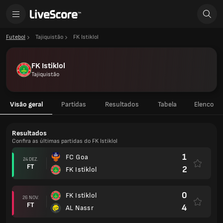
Futebol
Tajiquistão
FK Istiklol
FK Istiklol
Tajiquistão
Visão geral
Partidas
Resultados
Tabela
Elenco
Resultados
Confira as últimas partidas do FK Istiklol
1
FC Goa
24 DEZ.
FT
2
FK Istiklol
0
FK Istiklol
26 NOV.
FT
4
AL Nassr