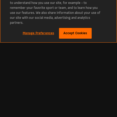
to understand how you use our site, for example - to
remember your favorite sport or team, and to learn how you
use our features. We also share information about your use of
our site with our social media, advertising and analytics
partners.
Manage Preferences
Accept Cookies
Sobre
Resultados de jogo do FK Istiklol
Os últimos resultados de jogo do FK Istiklol ao vivo hoje
Os últimos placares do FK Istiklol e resultados da temporada atual. Placares ao
vivo de hoje e resultados anteriores da temporada.
Futebol
Outros Esportes
Resultados Brasileirão Série A
Resultados Críquete
Resultados Primeira Liga
Resultados Tênis