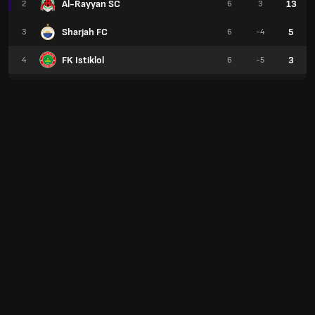
Al-Rayyan SC
13
2
6
3
Sharjah FC
5
3
6
-4
FK Istiklol
3
4
6
-5