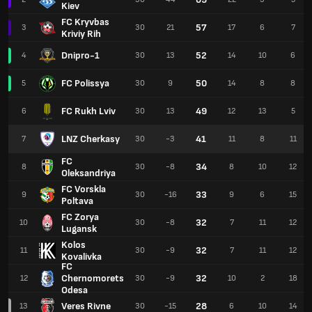
Kiev
FC Kryvbas
57
3
30
21
17
6
7
Kriviy Rih
Dnipro-1
52
4
30
13
14
10
6
FC Polissya
50
5
30
9
14
8
8
FC Rukh Lviv
49
6
30
13
12
13
5
LNZ Cherkasy
41
7
30
-3
11
8
11
FC
34
8
30
-8
8
10
12
Oleksandriya
FC Vorskla
33
9
30
-16
9
6
15
Poltava
FC Zorya
32
10
30
-8
7
11
12
Lugansk
Kolos
32
11
30
-9
7
11
12
Kovalivka
FC
Chernomorets
32
12
30
-9
10
2
18
Odesa
Veres Rivne
28
13
30
-15
6
10
14