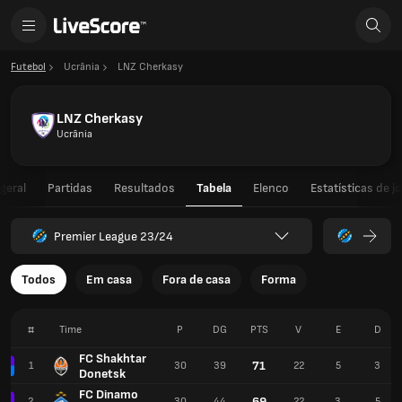
Futebol
Ucrânia
LNZ Cherkasy
LNZ Cherkasy
Ucrânia
geral
Partidas
Resultados
Tabela
Elenco
Estatísticas de j
Premier League 23/24
Todos
Em casa
Fora de casa
Forma
#
Time
P
DG
PTS
V
E
D
FC Shakhtar
71
1
30
39
22
5
3
Donetsk
FC Dinamo
69
2
30
44
22
3
5