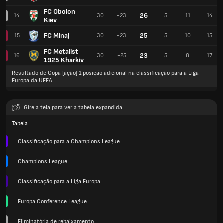
FC Obolon
26
14
30
-23
5
11
14
Kiev
FC Minaj
25
15
30
-23
5
10
15
FC Metalist
23
16
30
-25
5
8
17
1925 Kharkiv
Resultado de Copa [ação] 1 posição adicional na classificação para a Liga
Europa da UEFA
Gire a tela para ver a tabela expandida
Tabela
Classificação para a Champions League
Champions League
Classificação para a Liga Europa
Europa Conference League
Eliminatória de rebaixamento