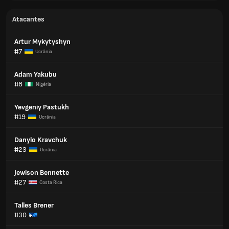
Atacantes
Artur Mykytyshyn
#7
Ucrânia
Adam Yakubu
#8
Nigéria
Yevgeniy Pastukh
#19
Ucrânia
Danylo Kravchuk
#23
Ucrânia
Jewison Bennette
#27
Costa Rica
Talles Brener
#30