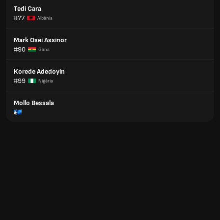
Tedi Cara
#77
Albânia
Mark Osei Assinor
#90
Gana
Korede Adedoyin
#99
Nigéria
Mollo Bessala