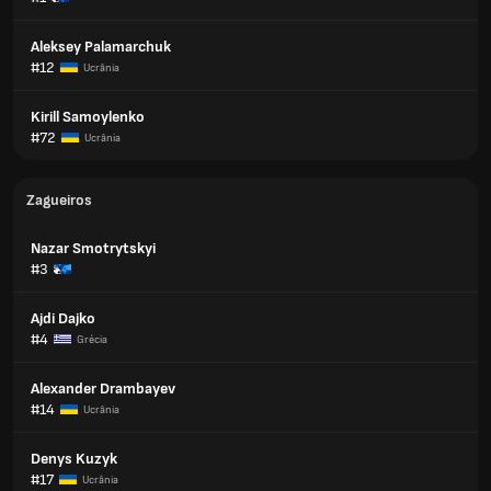
Aleksey Palamarchuk
#12
Ucrânia
Kirill Samoylenko
#72
Ucrânia
Zagueiros
Nazar Smotrytskyi
#3
Ajdi Dajko
#4
Grécia
Alexander Drambayev
#14
Ucrânia
Denys Kuzyk
#17
Ucrânia