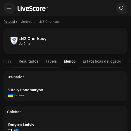
Futebol
Ucrânia
LNZ Cherkasy
LNZ Cherkasy
Ucrânia
artidas
Resultados
Tabela
Elenco
Estatísticas de jogador
Treinador
Vitaliy Ponomaryov
Ucrânia
Goleiros
Dmytro Ledviy
#1