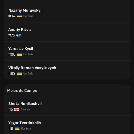
Nazariy Muravskyi
#34
Ucrânia
Andriy Kitela
#75
Yaroslav Kysil
#88
Ucrânia
Vitaliy Roman Vasyliovych
#93
Ucrânia
Meios de Campo
Shota Nonikashvili
#5
Geórgia
Yegor Tverdokhlib
#9
Ucrânia