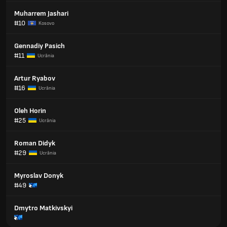
Muharrem Jashari
#10
Kosovo
Gennadiy Pasich
#11
Ucrânia
Artur Ryabov
#16
Ucrânia
Oleh Horin
#25
Ucrânia
Roman Didyk
#29
Ucrânia
Myroslav Donyk
#49
Dmytro Matkivskyi