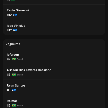
Paulo Gianezini
#12
Jose Vinicius
#12
Zagueiros
Jeferson
#2
Brasil
Allisson Dias Tavares Cassiano
#3
Brasil
Ryan Santos
#3
Raimar
#6
Brasil