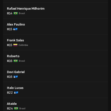
Rafael Henrique Milhorim
#14
Brasil
Alex Paulino
#15
Frank Salas
#15
Colômbia
Roberto
#16
Brasil
Davi Gabriel
#16
Italo Lucas
#22
Ataide
#24
Brasil