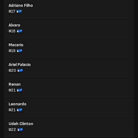
Adriano Filho
#17
Alvaro
#18
Macario
#19
Ariel Palacio
#20
Renan
#21
Leonardo
#21
Udeh Clinton
#22