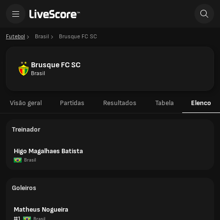
Futebol
Brasil
Brusque FC SC
Brusque FC SC
Brasil
Visão geral
Partidas
Resultados
Tabela
Elenco
Treinador
Higo Magalhaes Batista
Brasil
Goleiros
Matheus Nogueira
#1
Brasil