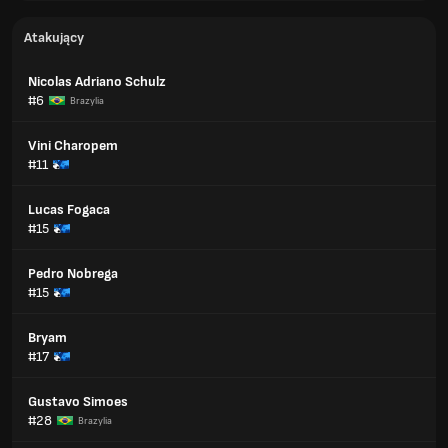
Atakujący
Nicolas Adriano Schulz
#6
Brazylia
Vini Charopem
#11
Lucas Fogaca
#15
Pedro Nobrega
#15
Bryam
#17
Gustavo Simoes
#28
Brazylia