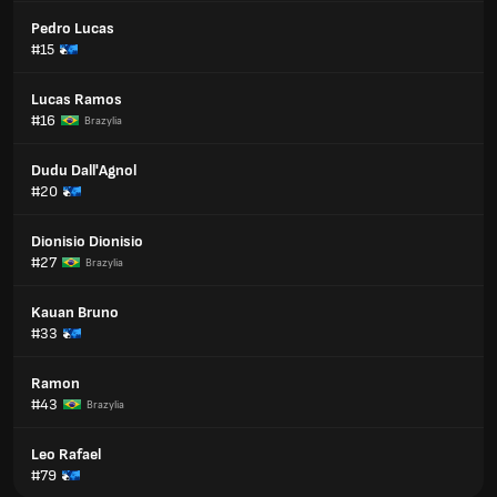
Pedro Lucas
#15
Lucas Ramos
#16
Brazylia
Dudu Dall'Agnol
#20
Dionisio Dionisio
#27
Brazylia
Kauan Bruno
#33
Ramon
#43
Brazylia
Leo Rafael
#79