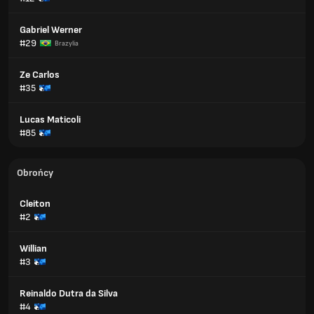
Gabriel Werner
#29
Brazylia
Ze Carlos
#35
Lucas Maticoli
#85
Obrońcy
Cleiton
#2
Willian
#3
Reinaldo Dutra da Silva
#4