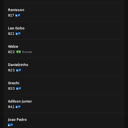
Ranisson
#17
Leo Gobo
#21
Walce
#22
Brazylia
Danielzinho
#23
Grechi
#33
Adilson Junior
#41
Joao Pedro