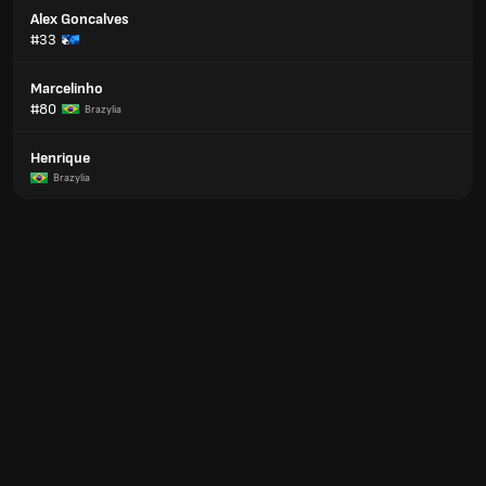
Alex Goncalves
#33
Marcelinho
#80
Brazylia
Henrique
Brazylia