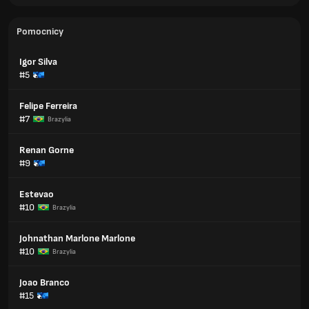
Pomocnicy
Igor Silva
#5
Felipe Ferreira
#7
Brazylia
Renan Gorne
#9
Estevao
#10
Brazylia
Johnathan Marlone Marlone
#10
Brazylia
Joao Branco
#15