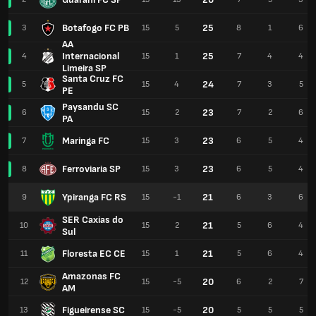
Botafogo FC PB
25
3
15
5
8
1
6
AA
Internacional
25
4
15
1
7
4
4
Limeira SP
Santa Cruz FC
24
5
15
4
7
3
5
PE
Paysandu SC
23
6
15
2
7
2
6
PA
Maringa FC
23
7
15
3
6
5
4
Ferroviaria SP
23
8
15
3
6
5
4
Ypiranga FC RS
21
9
15
-1
6
3
6
SER Caxias do
21
10
15
2
5
6
4
Sul
Floresta EC CE
21
11
15
1
5
6
4
Amazonas FC
20
12
15
-5
6
2
7
AM
Figueirense SC
20
13
15
-5
5
5
5