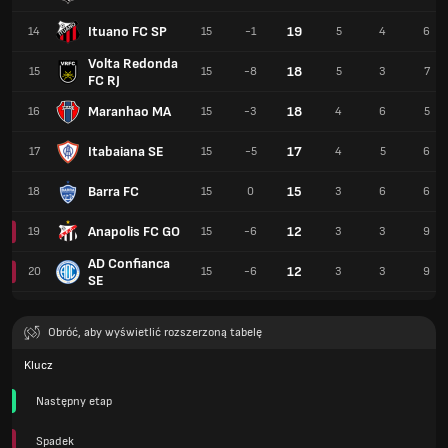
Ituano FC SP
19
14
15
-1
5
4
6
Volta Redonda
18
15
15
-8
5
3
7
FC RJ
Maranhao MA
18
16
15
-3
4
6
5
Itabaiana SE
17
17
15
-5
4
5
6
Barra FC
15
18
15
0
3
6
6
Anapolis FC GO
12
19
15
-6
3
3
9
AD Confianca
12
20
15
-6
3
3
9
SE
Obróć, aby wyświetlić rozszerzoną tabelę
Klucz
Następny etap
Spadek