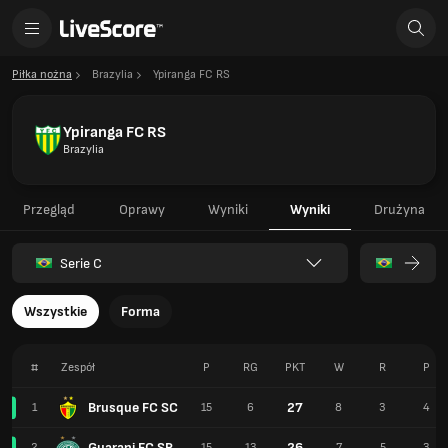
Piłka nożna
Brazylia
Ypiranga FC RS
Ypiranga FC RS
Brazylia
Przegląd
Oprawy
Wyniki
Wyniki
Drużyna
Serie C
Wszystkie
Forma
#
Zespół
P
RG
PKT
W
R
P
Brusque FC SC
27
1
15
6
8
3
4
Guarani FC SP
26
2
15
13
7
5
3