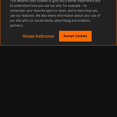
This website uses cookies to give you a better experience and
to understand how you use our site, for example - to
remember your favorite sport or team, and to learn how you
use our features. We also share information about your use of
our site with our social media, advertising and analytics
partners.
Manage Preferences
Accept Cookies
O
Najnowsze wyniki piłkarskie i mecze z LiveScore
Najlepsze miejsce do sprawdzania na bieżąco wyników meczów piłki nożnej,
krykieta, tenisa, koszykówki, hokeja i innych dyscyplin. LiveScore to najchętniej
wybierany serwis z najnowszymi wynikami piłkarskimi i wiadomościami ze
świata.
Aktualne tabele, mecze i wyniki ze wszystkich najważniejszych lig i rozgrywek
na całym świecie na żywo, w tym pierwszej ligi ukraińskiej, La Liga, angielskiej
Premier League oraz największych europejskich pucharów, takich jak Liga
Mistrzów i Liga Europy.