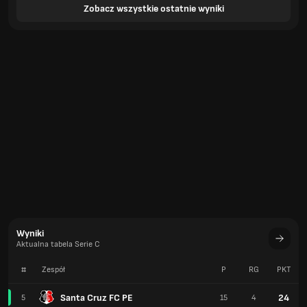
Zobacz wszystkie ostatnie wyniki
Wyniki
Aktualna tabela Serie C
#
Zespół
P
RG
PKT
Santa Cruz FC PE
24
5
15
4