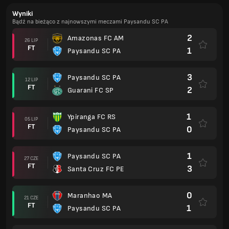
Wyniki
Bądź na bieżąco z najnowszymi meczami Paysandu SC PA
2
Amazonas FC AM
26 LIP
FT
1
Paysandu SC PA
3
Paysandu SC PA
12 LIP
FT
2
Guarani FC SP
1
Ypiranga FC RS
05 LIP
FT
0
Paysandu SC PA
1
Paysandu SC PA
27 CZE
FT
3
Santa Cruz FC PE
0
Maranhao MA
21 CZE
FT
1
Paysandu SC PA