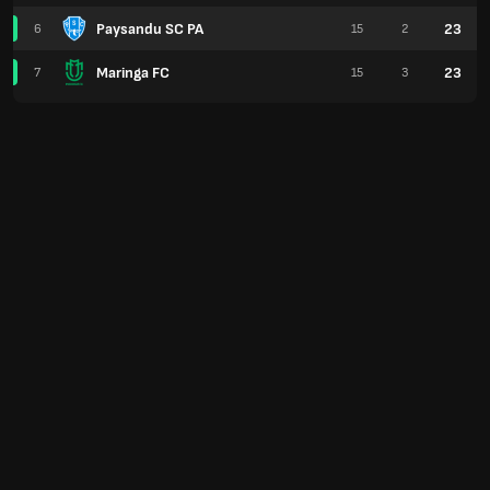
Paysandu SC PA
23
6
15
2
Maringa FC
23
7
15
3