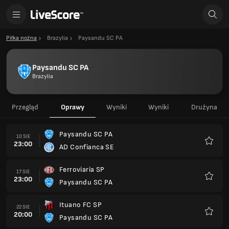
Piłka nożna
Brazylia
Paysandu SC PA
Paysandu SC PA
Brazylia
Przegląd
Oprawy
Wyniki
Wyniki
Drużyna
Paysandu SC PA
10 SIE
23:00
AD Confianca SE
Ulubio
Ferroviaria SP
17 SIE
23:00
Paysandu SC PA
Ulubio
Ituano FC SP
22 SIE
20:00
Paysandu SC PA
Ulubio