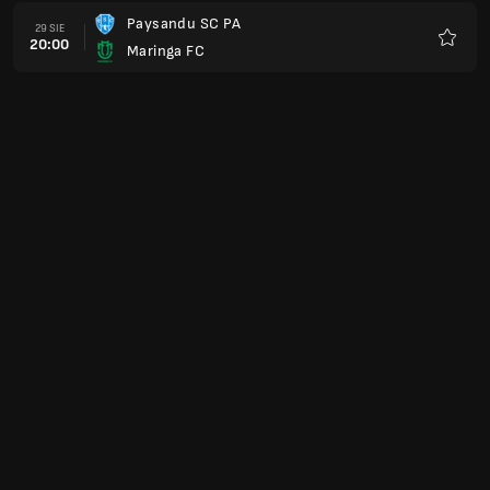
Paysandu SC PA
29 SIE
20:00
Maringa FC
Ulubio