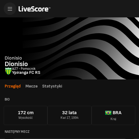
Dionisio
Dionisio
#27 - Pomocnik
Ypiranga FC RS
Przegląd
Mecze
Statystyki
BIO
172 cm
32 lata
BRA
Wysokość
Kwi 17, 1994
Kraj
NASTĘPNY MECZ