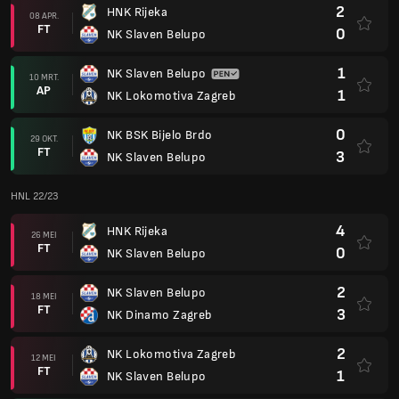
2
HNK Rijeka
08 APR.
FT
0
NK Slaven Belupo
1
NK Slaven Belupo
10 MRT.
AP
1
NK Lokomotiva Zagreb
0
NK BSK Bijelo Brdo
29 OKT.
FT
3
NK Slaven Belupo
HNL 22/23
4
HNK Rijeka
26 MEI
FT
0
NK Slaven Belupo
2
NK Slaven Belupo
18 MEI
FT
3
NK Dinamo Zagreb
2
NK Lokomotiva Zagreb
12 MEI
FT
1
NK Slaven Belupo