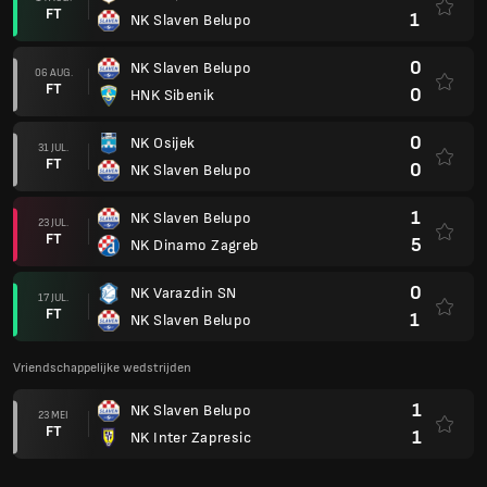
FT
1
NK Slaven Belupo
0
NK Slaven Belupo
06 AUG.
FT
0
HNK Sibenik
0
NK Osijek
31 JUL.
FT
0
NK Slaven Belupo
1
NK Slaven Belupo
23 JUL.
FT
5
NK Dinamo Zagreb
0
NK Varazdin SN
17 JUL.
FT
1
NK Slaven Belupo
Vriendschappelijke wedstrijden
1
NK Slaven Belupo
23 MEI
FT
1
NK Inter Zapresic