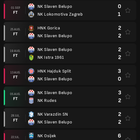
0
NK Slaven Belupo
01 SEP.
FT
1
NK Lokomotiva Zagreb
2
HNK Gorica
25 AUG.
FT
2
NK Slaven Belupo
2
NK Slaven Belupo
19 AUG.
FT
2
NK Istra 1961
3
HNK Hajduk Split
13 AUG.
FT
0
NK Slaven Belupo
3
NK Slaven Belupo
05 AUG.
FT
2
NK Rudes
2
NK Varazdin SN
28 JUL.
FT
2
NK Slaven Belupo
6
NK Osijek
22 JUL.