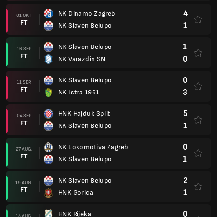
4
NK Dinamo Zagreb
01 OKT.
FT
1
NK Slaven Belupo
1
NK Slaven Belupo
16 SEP.
FT
0
NK Varazdin SN
0
NK Slaven Belupo
11 SEP.
FT
3
NK Istra 1961
5
HNK Hajduk Split
04 SEP.
FT
1
NK Slaven Belupo
0
NK Lokomotiva Zagreb
27 AUG.
FT
1
NK Slaven Belupo
2
NK Slaven Belupo
19 AUG.
FT
1
HNK Gorica
0
HNK Rijeka
14 AUG.