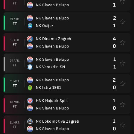
FT
1
NK Slaven Belupo
2
NK Slaven Belupo
21 APR.
FT
1
NK Osijek
4
NK Dinamo Zagreb
15 APR.
FT
0
NK Slaven Belupo
1
NK Slaven Belupo
07 APR.
FT
1
NK Varazdin SN
2
NK Slaven Belupo
31 MRT.
FT
0
NK Istra 1961
1
HNK Hajduk Split
18 MRT.
FT
0
NK Slaven Belupo
1
NK Lokomotiva Zagreb
11 MRT.
FT
0
NK Slaven Belupo