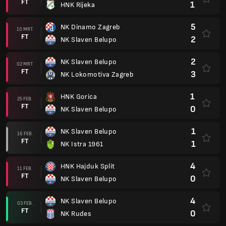
FT
1
HNK Rijeka
5
NK Dinamo Zagreb
10 MRT.
FT
2
NK Slaven Belupo
2
NK Slaven Belupo
02 MRT.
FT
3
NK Lokomotiva Zagreb
1
HNK Gorica
25 FEB.
FT
0
NK Slaven Belupo
1
NK Slaven Belupo
16 FEB.
FT
1
NK Istra 1961
4
HNK Hajduk Split
11 FEB.
FT
0
NK Slaven Belupo
4
NK Slaven Belupo
03 FEB.
FT
0
NK Rudes