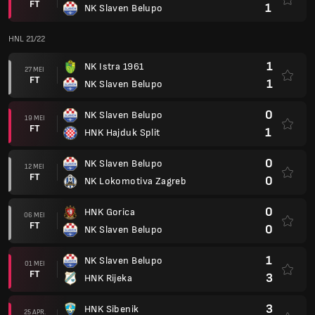
FT
1
NK Slaven Belupo
HNL 21/22
1
NK Istra 1961
27 MEI
FT
1
NK Slaven Belupo
0
NK Slaven Belupo
19 MEI
FT
1
HNK Hajduk Split
0
NK Slaven Belupo
12 MEI
FT
0
NK Lokomotiva Zagreb
0
HNK Gorica
06 MEI
FT
0
NK Slaven Belupo
1
NK Slaven Belupo
01 MEI
FT
3
HNK Rijeka
3
HNK Sibenik
25 APR.