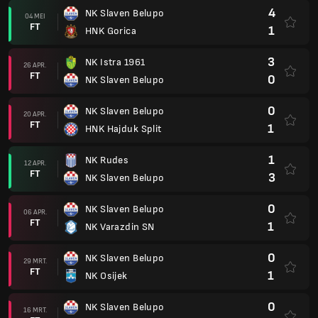
4
NK Slaven Belupo
04 MEI
FT
1
HNK Gorica
3
NK Istra 1961
26 APR.
FT
0
NK Slaven Belupo
0
NK Slaven Belupo
20 APR.
FT
1
HNK Hajduk Split
1
NK Rudes
12 APR.
FT
3
NK Slaven Belupo
0
NK Slaven Belupo
06 APR.
FT
1
NK Varazdin SN
0
NK Slaven Belupo
29 MRT.
FT
1
NK Osijek
0
NK Slaven Belupo
16 MRT.