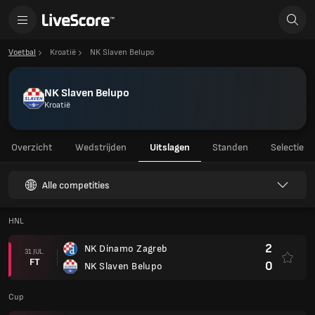
Voetbal
Kroatië
NK Slaven Belupo
NK Slaven Belupo
Kroatië
Overzicht
Wedstrijden
Uitslagen
Standen
Selectie
Alle competities
HNL
2
NK Dinamo Zagreb
31 JUL.
FT
0
NK Slaven Belupo
Cup