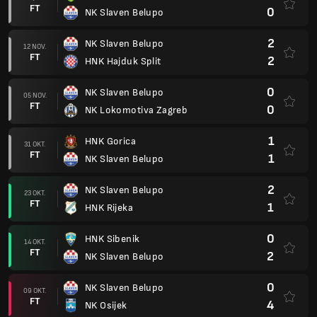
FT
0
NK Slaven Belupo
2
NK Slaven Belupo
12 NOV.
FT
2
HNK Hajduk Split
0
NK Slaven Belupo
05 NOV.
FT
0
NK Lokomotiva Zagreb
1
HNK Gorica
31 OKT.
FT
1
NK Slaven Belupo
2
NK Slaven Belupo
23 OKT.
FT
1
HNK Rijeka
0
HNK Sibenik
14 OKT.
FT
2
NK Slaven Belupo
0
NK Slaven Belupo
09 OKT.
FT
4
NK Osijek