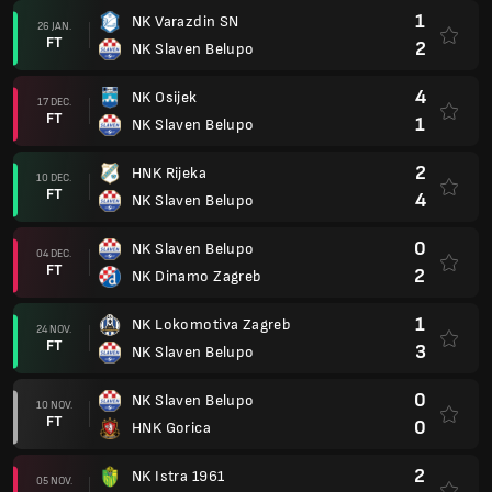
1
NK Varazdin SN
26 JAN.
FT
2
NK Slaven Belupo
4
NK Osijek
17 DEC.
FT
1
NK Slaven Belupo
2
HNK Rijeka
10 DEC.
FT
4
NK Slaven Belupo
0
NK Slaven Belupo
04 DEC.
FT
2
NK Dinamo Zagreb
1
NK Lokomotiva Zagreb
24 NOV.
FT
3
NK Slaven Belupo
0
NK Slaven Belupo
10 NOV.
FT
0
HNK Gorica
2
NK Istra 1961
05 NOV.