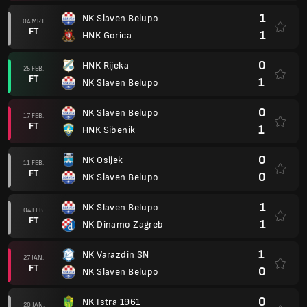
1
NK Slaven Belupo
04 MRT.
FT
1
HNK Gorica
0
HNK Rijeka
25 FEB.
FT
1
NK Slaven Belupo
0
NK Slaven Belupo
17 FEB.
FT
1
HNK Sibenik
0
NK Osijek
11 FEB.
FT
0
NK Slaven Belupo
1
NK Slaven Belupo
04 FEB.
FT
1
NK Dinamo Zagreb
1
NK Varazdin SN
27 JAN.
FT
0
NK Slaven Belupo
0
NK Istra 1961
20 JAN.