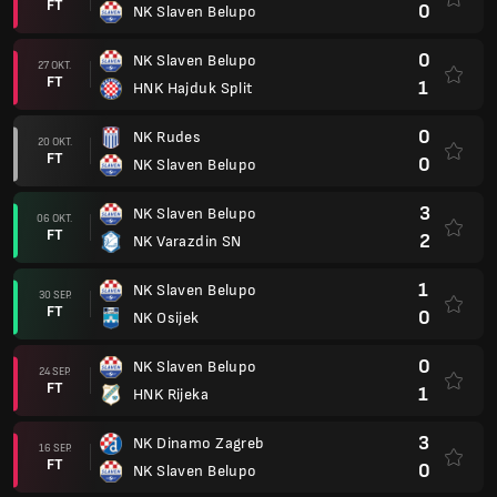
FT
0
NK Slaven Belupo
0
NK Slaven Belupo
27 OKT.
FT
1
HNK Hajduk Split
0
NK Rudes
20 OKT.
FT
0
NK Slaven Belupo
3
NK Slaven Belupo
06 OKT.
FT
2
NK Varazdin SN
1
NK Slaven Belupo
30 SEP.
FT
0
NK Osijek
0
NK Slaven Belupo
24 SEP.
FT
1
HNK Rijeka
3
NK Dinamo Zagreb
16 SEP.
FT
0
NK Slaven Belupo