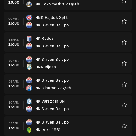
16:00
NK Lokomotiva Zagreb
Favori
HNK Hajduk Split
06 MRT.
16:00
NK Slaven Belupo
Favori
NK Rudes
13 MRT.
16:00
NK Slaven Belupo
Favori
NK Slaven Belupo
20 MRT.
16:00
HNK Rijeka
Favori
NK Slaven Belupo
03 APR.
15:00
NK Dinamo Zagreb
Favori
NK Varazdin SN
10 APR.
15:00
NK Slaven Belupo
Favori
NK Slaven Belupo
17 APR.
15:00
NK Istra 1961
Favori