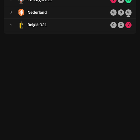
Nederland
3
G
G
G
België O21
4
G
G
V