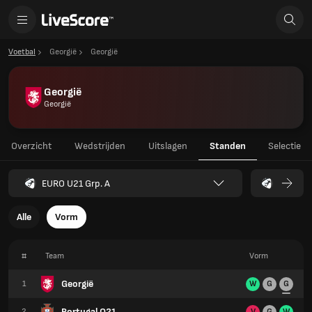
Voetbal
Georgië
Georgië
Georgië
Georgië
Overzicht
Wedstrijden
Uitslagen
Standen
Selectie
EURO U21 Grp. A
Alle
Vorm
#
Team
Vorm
Georgië
1
W
G
G
Portugal O21
2
V
G
W