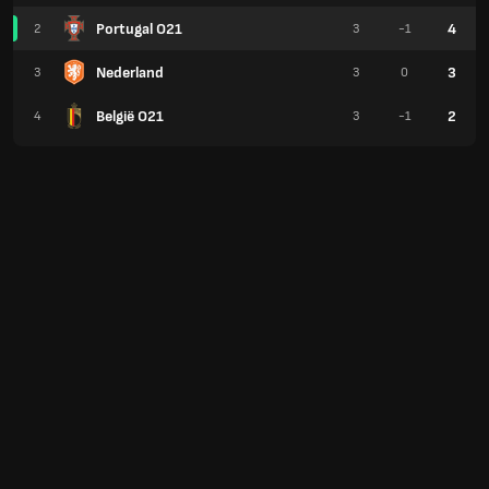
Portugal O21
4
2
3
-1
Nederland
3
3
3
0
België O21
2
4
3
-1