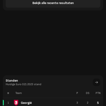
Bekijk alle recente resultaten
Standen
Huidige Euro O21 2023 stand
#
Team
P
DS
PTN
Georgië
5
1
3
2