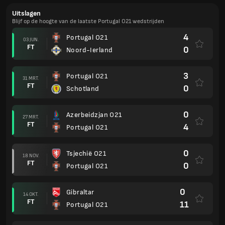
Uitslagen
Blijf op de hoogte van de laatste Portugal O21 wedstrijden
4
Portugal O21
03 JUN.
FT
0
Noord-Ierland
3
Portugal O21
31 MRT.
FT
0
Schotland
0
Azerbeidzjan O21
27 MRT.
FT
4
Portugal O21
0
Tsjechië O21
18 NOV.
FT
0
Portugal O21
0
Gibraltar
14 OKT.
FT
11
Portugal O21