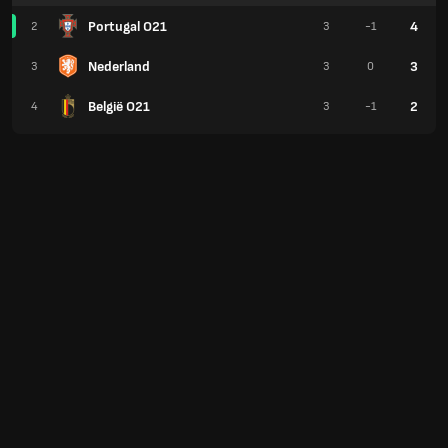
Portugal O21
4
2
3
-1
Nederland
3
3
3
0
België O21
2
4
3
-1