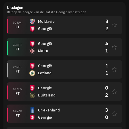
Uitslagen
Blijf op de hoogte van de laatste Georgië wedstrijden
3
Moldavië
09 JUN.
FT
2
Georgië
4
Georgië
31 MRT.
FT
1
Malta
1
Georgië
27 MRT.
FT
1
Letland
0
Georgië
18 NOV.
FT
2
Duitsland
3
Griekenland
14 NOV.
FT
0
Georgië