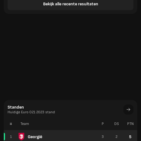
Bekijk alle recente resultaten
Standen
Huidige Euro O21 2023 stand
#
Team
P
DS
PTN
Georgië
5
1
3
2