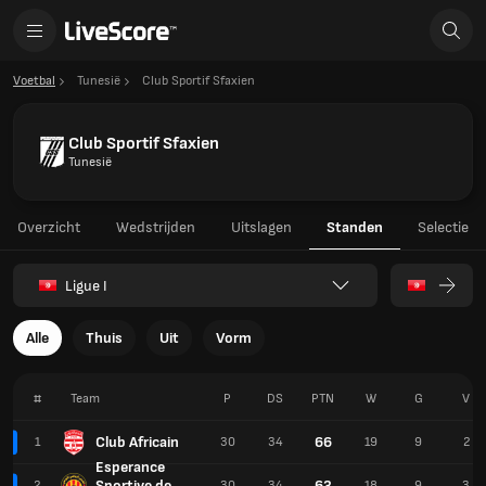
Voetbal
Tunesië
Club Sportif Sfaxien
Club Sportif Sfaxien
Tunesië
Overzicht
Wedstrijden
Uitslagen
Standen
Selectie
Ligue I
Alle
Thuis
Uit
Vorm
#
Team
P
DS
PTN
W
G
V
Club Africain
66
1
30
34
19
9
2
Esperance
Sportive de
63
2
30
34
18
9
3