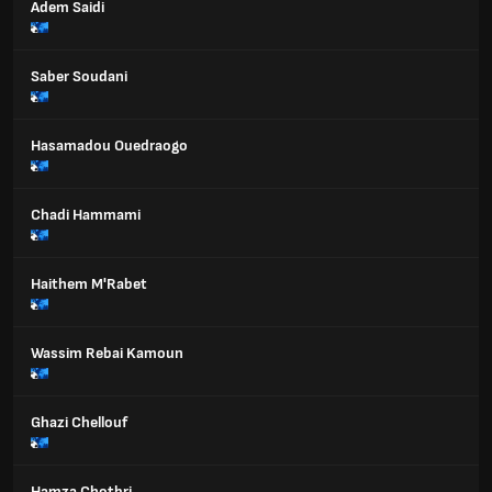
Adem Saidi
Saber Soudani
Hasamadou Ouedraogo
Chadi Hammami
Haithem M'Rabet
Wassim Rebai Kamoun
Ghazi Chellouf
Hamza Chotbri