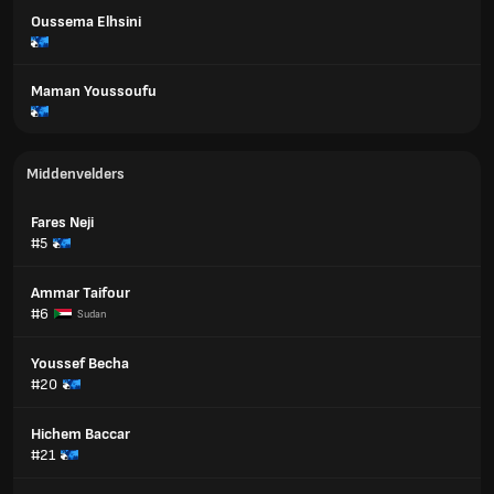
Oussema Elhsini
Maman Youssoufu
Middenvelders
Fares Neji
#5
Ammar Taifour
#6
Sudan
Youssef Becha
#20
Hichem Baccar
#21