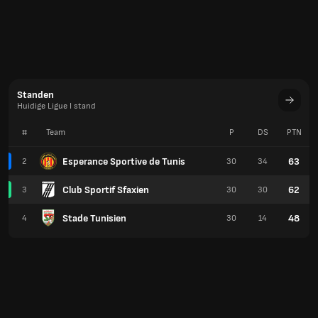
Standen
Huidige Ligue I stand
#
Team
P
DS
PTN
Esperance Sportive de Tunis
63
2
30
34
Club Sportif Sfaxien
62
3
30
30
Stade Tunisien
48
4
30
14