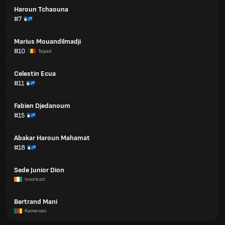
Haroun Tchaouna
#7
Marius Mouandilmadji
#10
Tsjaad
Celestin Ecua
#11
Fabien Djedanoum
#15
Abakar Haroun Mahamat
#18
Sede Junior Dion
Ivoorkust
Bertrand Mani
Kameroen