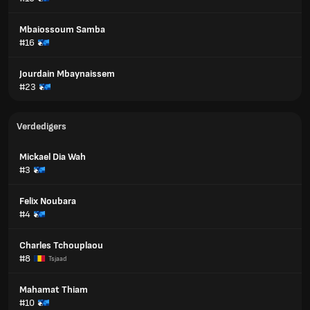
Mbaiossoum Samba
#16
Jourdain Mbaynaissem
#23
Verdedigers
Mickael Dia Wah
#3
Felix Noubara
#4
Charles Tchouplaou
#8
Tsjaad
Mahamat Thiam
#10