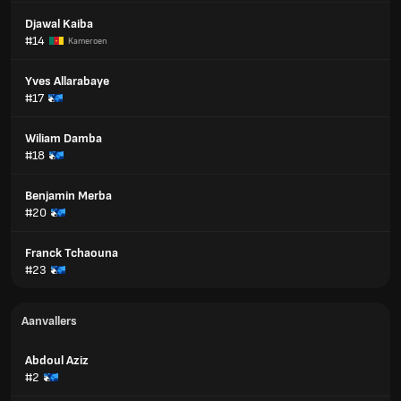
Djawal Kaiba
#14
Kameroen
Yves Allarabaye
#17
Wiliam Damba
#18
Benjamin Merba
#20
Franck Tchaouna
#23
Aanvallers
Abdoul Aziz
#2