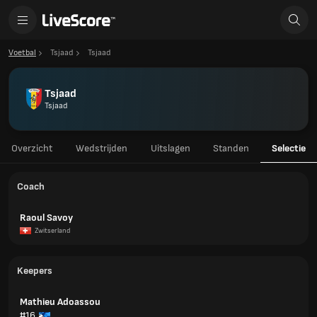
Voetbal
Tsjaad
Tsjaad
Tsjaad
Tsjaad
Overzicht
Wedstrijden
Uitslagen
Standen
Selectie
Coach
Raoul Savoy
Zwitserland
Keepers
Mathieu Adoassou
#16