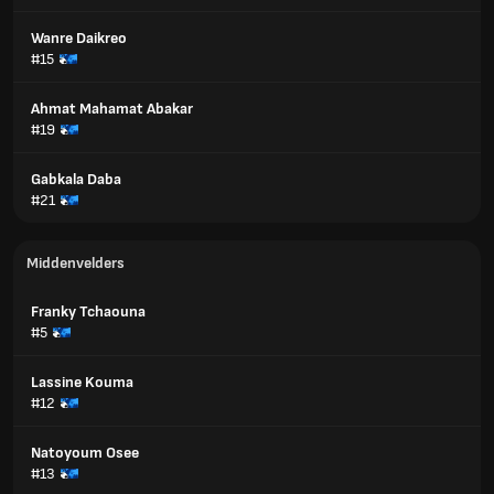
Wanre Daikreo
#15
Ahmat Mahamat Abakar
#19
Gabkala Daba
#21
Middenvelders
Franky Tchaouna
#5
Lassine Kouma
#12
Natoyoum Osee
#13