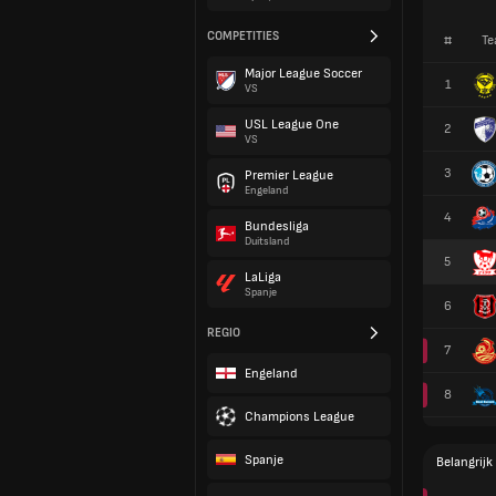
COMPETITIES
#
Te
Major League Soccer
1
VS
USL League One
2
VS
3
Premier League
Engeland
4
Bundesliga
Duitsland
5
LaLiga
Spanje
6
REGIO
7
Engeland
8
Champions League
Spanje
Belangrijk