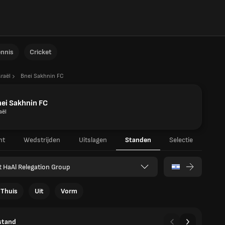
ennis
Cricket
sraël
Bnei Sakhnin FC
ei Sakhnin FC
aël
ht
Wedstrijden
Uitslagen
Standen
Selectie
t HaAl Relegation Group
Thuis
Uit
Vorm
stand