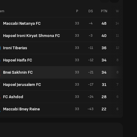
am
P
DS
PTN
W
G
Maccabi Netanya FC
48
33
-4
14
6
Hapoel Ironi Kiryat Shmona FC
40
33
-3
11
7
Ironi Tiberias
36
33
-11
12
8
Hapoel Haifa FC
34
33
-12
8
10
Bnei Sakhnin FC
34
33
-21
8
10
Hapoel Jerusalem FC
31
33
-17
7
10
FC Ashdod
28
33
-24
6
10
Maccabi Bney Reine
22
33
-43
6
4