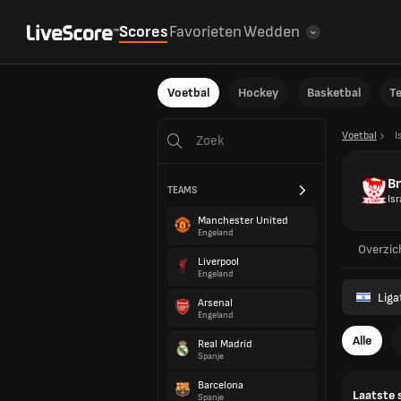
Scores
Favorieten
Wedden
Voetbal
Hockey
Basketbal
T
Voetbal
I
Bn
TEAMS
Isr
Manchester United
Engeland
Overzic
Liverpool
Engeland
Liga
Arsenal
Engeland
Alle
Real Madrid
Spanje
Barcelona
Laatste 
Spanje