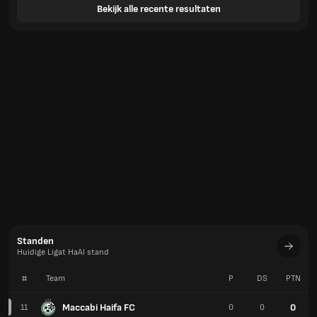
Bekijk alle recente resultaten
Standen
Huidige Ligat HaAl stand
#
Team
P
DS
PTN
Maccabi Haifa FC
0
11
0
0