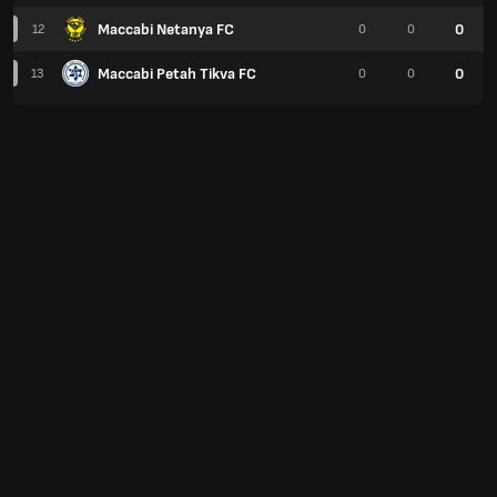
Maccabi Netanya FC
0
12
0
0
Maccabi Petah Tikva FC
0
13
0
0