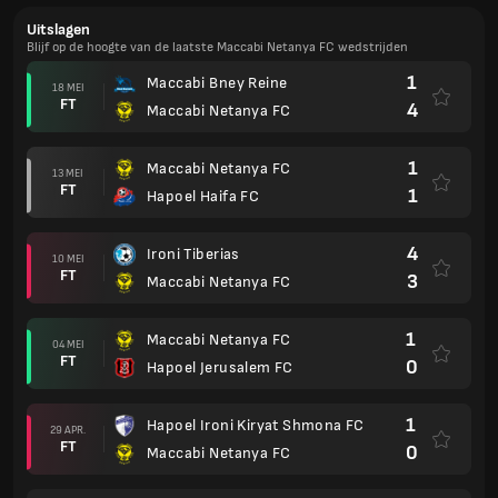
Uitslagen
Blijf op de hoogte van de laatste Maccabi Netanya FC wedstrijden
1
Maccabi Bney Reine
18 MEI
FT
4
Maccabi Netanya FC
1
Maccabi Netanya FC
13 MEI
FT
1
Hapoel Haifa FC
4
Ironi Tiberias
10 MEI
FT
3
Maccabi Netanya FC
1
Maccabi Netanya FC
04 MEI
FT
0
Hapoel Jerusalem FC
1
Hapoel Ironi Kiryat Shmona FC
29 APR.
FT
0
Maccabi Netanya FC