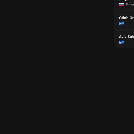
Sloven
Odah On
Aviv So