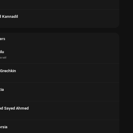
 Kannadil
ers
ilu
Israël
Grechkin
Ria
d Sayed Ahmed
rsia