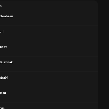
rs
Ebraheim
uri
bedat
 Bushnak
grabi
jako
tric