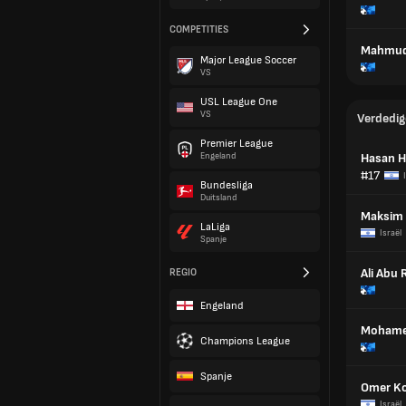
COMPETITIES
Mahmud
Major League Soccer
VS
USL League One
VS
Verdedig
Premier League
Engeland
Hasan H
#17
Bundesliga
Duitsland
Maksim 
LaLiga
Israël
Spanje
Ali Abu 
REGIO
Engeland
Mohame
Champions League
Spanje
Omer Ko
Israël