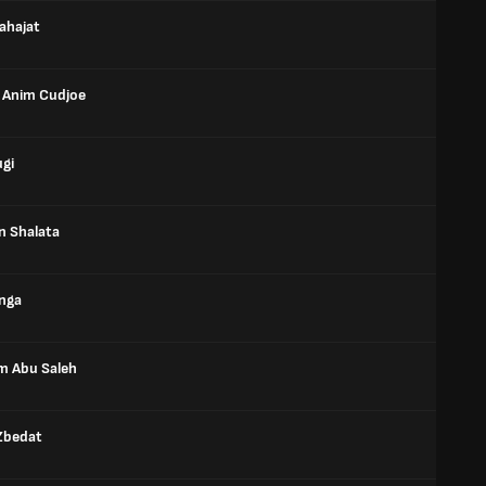
ahajat
 Anim Cudjoe
ugi
n Shalata
anga
m Abu Saleh
Zbedat