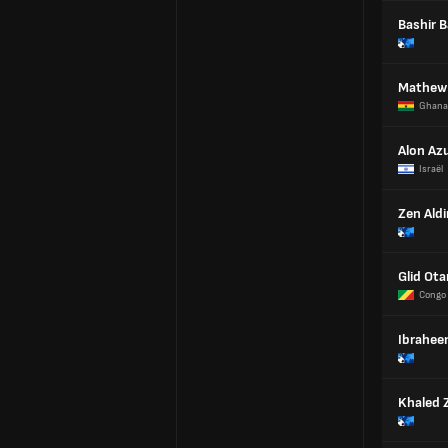
Bashir B
Mathew
Ghana
Alon Az
Israël
Zen Aldi
Glid Ot
Congo
Ibrahee
Khaled 