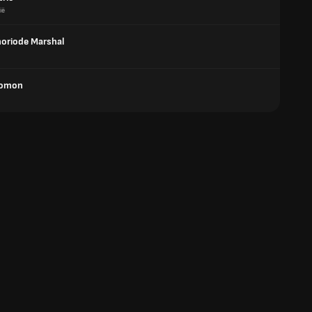
ië
oriode Marshal
lomon