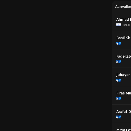
Aanvalle
Ahmad 
Israël
Basil Kh
Fadel Z
Jubayer
Firas Mu
Arafat D
Mitja Lo