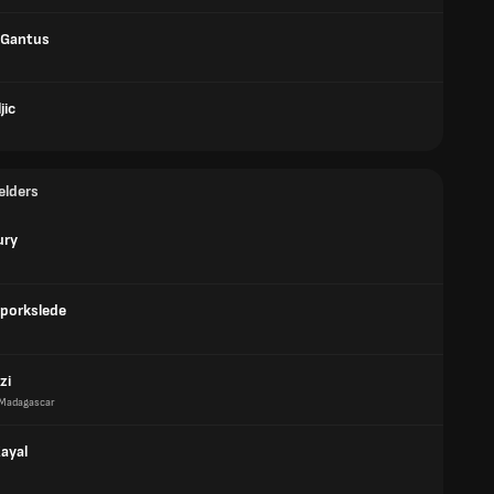
 Gantus
jic
elders
ury
Sporkslede
zi
Madagascar
ayal