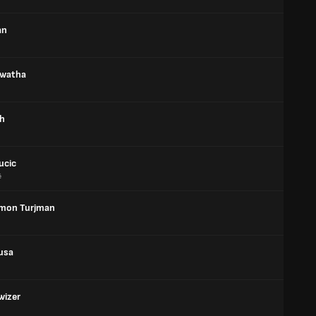
an
awatha
ah
ucic
ë
mon Turjman
ousa
wizer