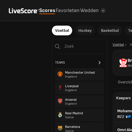
Scores
Favorieten
Wedden
Voetbal
Hockey
Basketbal
T
Voetbal
I
Bn
TEAMS
Isr
Manchester United
Engeland
Overzic
Liverpool
Engeland
Keepers
Arsenal
Engeland
Mohamm
Real Madrid
#22
Spanje
Barcelona
Omri Al
Spanje