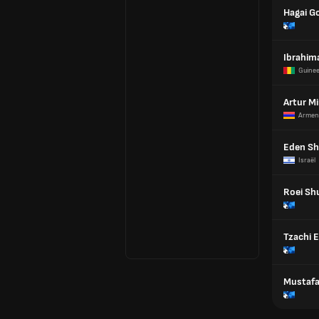
Hagai G
Ibrahim
Guine
Artur M
Armen
Eden Sh
Israël
Roei Sh
Tzachi E
Mustafa