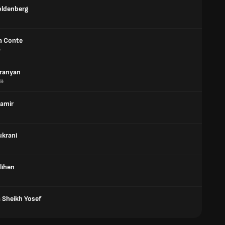
oldenberg
a Conte
e
iranyan
ië
amir
ukrani
lihen
 Sheikh Yosef