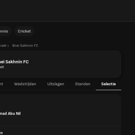
ennis
Cricket
sraël
Bnei Sakhnin FC
ei Sakhnin FC
aël
ht
Wedstrijden
Uitslagen
Standen
Selectie
ad Abu Nil
on