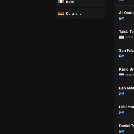
Italië
Ali Osm
Duitsland
Taleb T
Israël
Sari Fal
Karlo Br
Kroati
Ben Mai
Hilal M
Daniel T