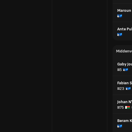
Maroun
Ante Pul
Middenv
Gaby Jo
#5
Fabian 
#23
Johan N'
#75
Beram K