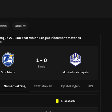
ennis
Cricket
League 2/3 100 Year Vision League Placement Matches
an
1 - 0
Einde
Oita Trinita
Montedio Yamagata
Samenvatting
Statistieken
Opstellingen
H2H
J. Takahashi