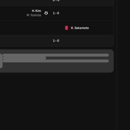
0
-
0
H. Kim
1 - 0
M. Yoshida
K. Sakamoto
1
-
0