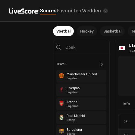
Scores
Favorieten
Wedden
Voetbal
Hockey
Basketbal
T
J. 
Jap
TEAMS
Manchester United
Engeland
Liverpool
Engeland
Arsenal
Info
Engeland
Real Madrid
Spanje
25'
Barcelona
Spanje