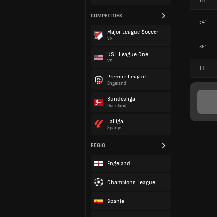
HT
COMPETITIES
54'
Major League Soccer
VS
85'
USL League One
VS
FT
Premier League
Engeland
Bundesliga
Duitsland
LaLiga
Spanje
REGIO
Engeland
Champions League
Spanje