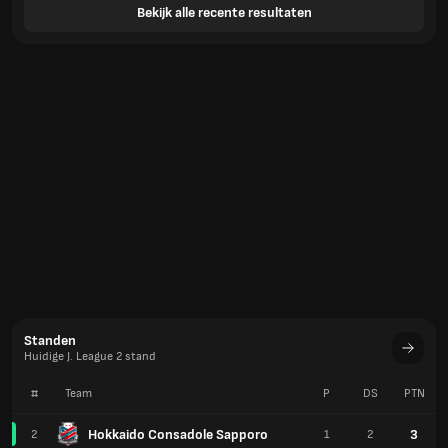
Bekijk alle recente resultaten
Standen
Huidige J. League 2 stand
#
Team
P
DS
PTN
Hokkaido Consadole Sapporo
3
2
1
2