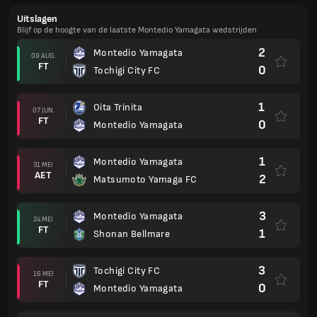
Uitslagen
Blijf op de hoogte van de laatste Montedio Yamagata wedstrijden
2
Montedio Yamagata
09 AUG.
FT
0
Tochigi City FC
1
Oita Trinita
07 JUN.
FT
0
Montedio Yamagata
1
Montedio Yamagata
31 MEI
AET
2
Matsumoto Yamaga FC
3
Montedio Yamagata
24 MEI
FT
1
Shonan Bellmare
3
Tochigi City FC
16 MEI
FT
0
Montedio Yamagata