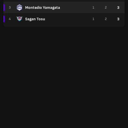
Montedio Yamagata
3
3
1
2
Sagan Tosu
3
4
1
2