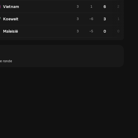
Vietnam
6
3
1
2
0
Koeweit
3
3
-6
1
0
Maleisië
0
3
-5
0
0
e ronde