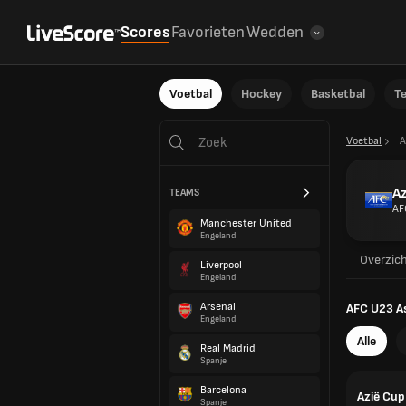
Scores
Favorieten
Wedden
Voetbal
Hockey
Basketbal
T
Voetbal
A
A
TEAMS
AF
Manchester United
Engeland
Overzic
Liverpool
Engeland
Arsenal
AFC U23 As
Engeland
Alle
Real Madrid
Spanje
Barcelona
Azië Cup
Spanje