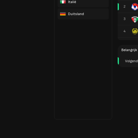
Italië
2
Duitsland
3
4
Belangrijk
Volgend