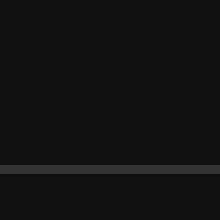
 moet je bij LiveScore zijn