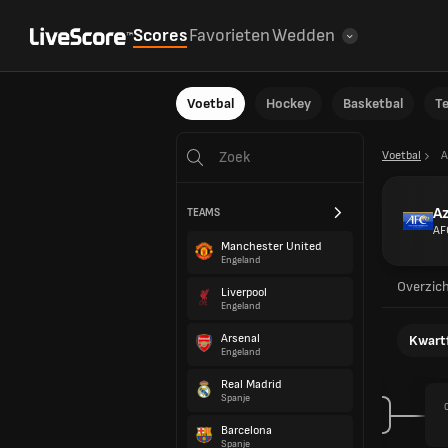
Scores
Favorieten
Wedden
Voetbal
Hockey
Basketbal
T
Voetbal
A
A
TEAMS
AF
Manchester United
Engeland
Overzic
Liverpool
Engeland
Arsenal
Kwartf
Engeland
Real Madrid
Spanje
Barcelona
Spanje