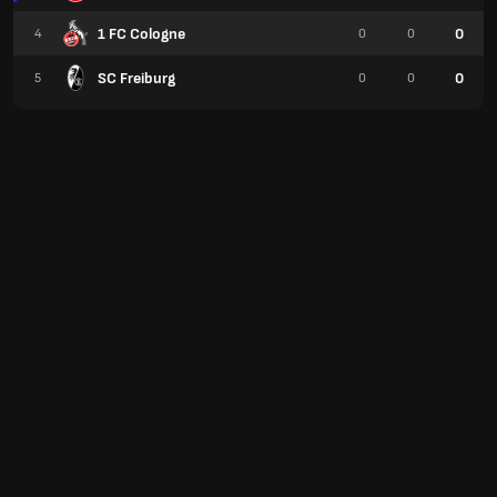
1 FC Cologne
0
4
0
0
SC Freiburg
0
5
0
0