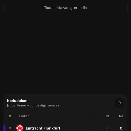
Tiada data yang tersedia
Kedudukan
Jadual Frauen-Bundesliga semasa
#
Pasukan
P
GD
MT
Eintracht Frankfurt
0
3
0
0