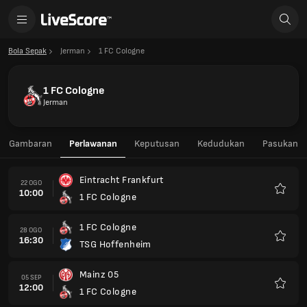
Bola Sepak
Jerman
1 FC Cologne
1 FC Cologne
Jerman
Gambaran
Perlawanan
Keputusan
Kedudukan
Pasukan
Eintracht Frankfurt
22 OGO
10:00
1 FC Cologne
Kegem
1 FC Cologne
28 OGO
16:30
TSG Hoffenheim
Kegem
Mainz 05
05 SEP
12:00
1 FC Cologne
Kegem