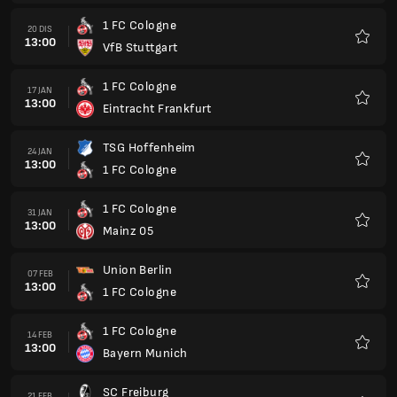
Union Berlin
07 FEB
13:00
1 FC Cologne
Kegem
1 FC Cologne
14 FEB
13:00
Bayern Munich
Kegem
SC Freiburg
21 FEB
13:00
1 FC Cologne
Kegem
Hamburger SV
14 MAC
13:00
1 FC Cologne
Kegem
1 FC Cologne
21 MAC
13:00
VFL Wolfsburg
Kegem
RB Leipzig
28 MAC
12:00
1 FC Cologne
Kegem
1 FC Cologne
11 APR