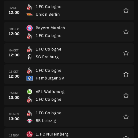
1 FC Cologne
12 SEP
12:00
Union Berlin
Kegem
Bayern Munich
19 SEP
12:00
1 FC Cologne
Kegem
1 FC Cologne
04 OKT
12:00
SC Freiburg
Kegem
1 FC Cologne
18 OKT
12:00
Hamburger SV
Kegem
VFL Wolfsburg
25 OKT
13:00
1 FC Cologne
Kegem
1 FC Cologne
08 NOV
13:00
RB Leipzig
Kegem
1. FC Nuremberg
15 NOV