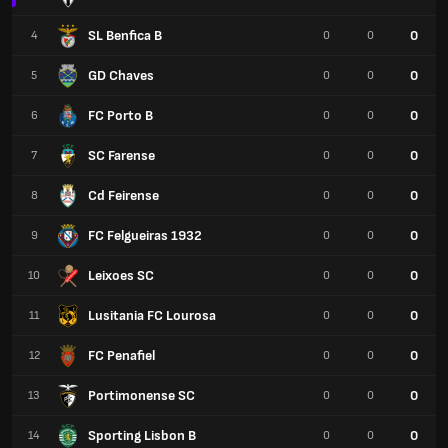
SL Benfica B
0
4
0
0
GD Chaves
0
5
0
0
FC Porto B
0
6
0
0
SC Farense
0
7
0
0
Cd Feirense
0
8
0
0
FC Felgueiras 1932
0
9
0
0
Leixoes SC
0
10
0
0
Lusitania FC Lourosa
0
11
0
0
FC Penafiel
0
12
0
0
Portimonense SC
0
13
0
0
Sporting Lisbon B
0
14
0
0