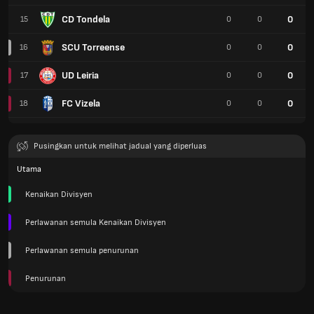
CD Tondela
0
15
0
0
SCU Torreense
0
16
0
0
UD Leiria
0
17
0
0
FC Vizela
0
18
0
0
Pusingkan untuk melihat jadual yang diperluas
Utama
Kenaikan Divisyen
Perlawanan semula Kenaikan Divisyen
Perlawanan semula penurunan
Penurunan