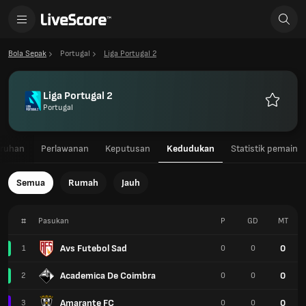
Bola Sepak
Portugal
Liga Portugal 2
Liga Portugal 2
Portugal
Kegemar
uruhan
Perlawanan
Keputusan
Kedudukan
Statistik pemain
Semua
Rumah
Jauh
#
Pasukan
P
GD
MT
Avs Futebol Sad
0
1
0
0
Academica De Coimbra
0
2
0
0
Amarante FC
0
3
0
0