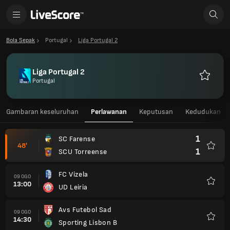
Bola Sepak
Portugal
Liga Portugal 2
Liga Portugal 2
Portugal
Kegemar
Gambaran keseluruhan
Perlawanan
Keputusan
Kedudukan
1
SC Farense
48'
1
SCU Torreense
Kegem
FC Vizela
09 OGO
13:00
UD Leiria
Kegem
Avs Futebol Sad
09 OGO
14:30
Sporting Lisbon B
Kegem