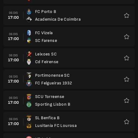
FC Porto B
06 DIS
17:00
Academica De Coimbra
Kegem
FC Vizela
06 DIS
17:00
SC Farense
Kegem
Leixoes SC
06 DIS
17:00
Cd Feirense
Kegem
Portimonense SC
06 DIS
17:00
FC Felgueiras 1932
Kegem
SCU Torreense
06 DIS
17:00
Sporting Lisbon B
Kegem
SL Benfica B
06 DIS
17:00
Lusitania FC Lourosa
Kegem