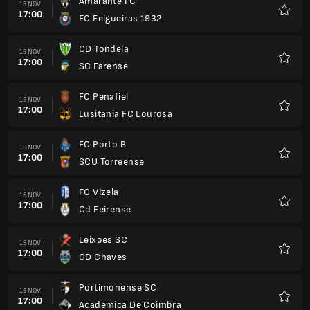
Amarante FC
15 NOV
17:00
FC Felgueiras 1932
Kegem
CD Tondela
15 NOV
17:00
SC Farense
Kegem
FC Penafiel
15 NOV
17:00
Lusitania FC Lourosa
Kegem
FC Porto B
15 NOV
17:00
SCU Torreense
Kegem
FC Vizela
15 NOV
17:00
Cd Feirense
Kegem
Leixoes SC
15 NOV
17:00
GD Chaves
Kegem
Portimonense SC
15 NOV
17:00
Academica De Coimbra
Kegem