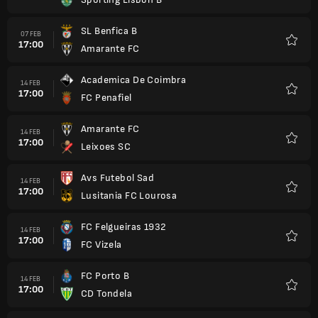
Kegem
SL Benfica B
07 FEB
17:00
Amarante FC
Kegem
Academica De Coimbra
14 FEB
17:00
FC Penafiel
Kegem
Amarante FC
14 FEB
17:00
Leixoes SC
Kegem
Avs Futebol Sad
14 FEB
17:00
Lusitania FC Lourosa
Kegem
FC Felgueiras 1932
14 FEB
17:00
FC Vizela
Kegem
FC Porto B
14 FEB
17:00
CD Tondela
Kegem