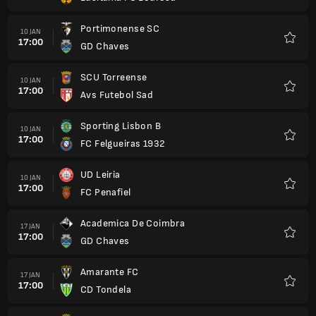
Portimonense SC
10 JAN
17:00
GD Chaves
Kegem
SCU Torreense
10 JAN
17:00
Avs Futebol Sad
Kegem
Sporting Lisbon B
10 JAN
17:00
FC Felgueiras 1932
Kegem
UD Leiria
10 JAN
17:00
FC Penafiel
Kegem
Academica De Coimbra
17 JAN
17:00
GD Chaves
Kegem
Amarante FC
17 JAN
17:00
CD Tondela
Kegem