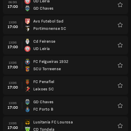
UD Leiria
06 DIS
17:00
GD Chaves
Kegem
Avs Futebol Sad
13 DIS
17:00
Portimonense SC
Kegem
Cd Feirense
13 DIS
17:00
UD Leiria
Kegem
FC Felgueiras 1932
13 DIS
17:00
SCU Torreense
Kegem
FC Penafiel
13 DIS
17:00
Leixoes SC
Kegem
GD Chaves
13 DIS
17:00
FC Porto B
Kegem
Lusitania FC Lourosa
13 DIS
17:00
CD Tondela
Kegem