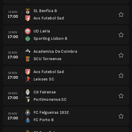
SL Benfica B
15 NOV
17:00
Avs Futebol Sad
Kegem
UD Leiria
15 NOV
17:00
Sporting Lisbon B
Kegem
Academica De Coimbra
29 NOV
17:00
SCU Torreense
Kegem
Avs Futebol Sad
29 NOV
17:00
Leixoes SC
Kegem
Cd Feirense
29 NOV
17:00
Portimonense SC
Kegem
FC Felgueiras 1932
29 NOV
17:00
FC Porto B
Kegem