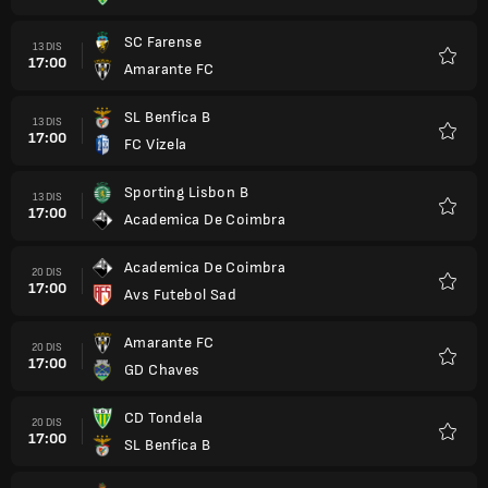
SC Farense
13 DIS
17:00
Amarante FC
Kegem
SL Benfica B
13 DIS
17:00
FC Vizela
Kegem
Sporting Lisbon B
13 DIS
17:00
Academica De Coimbra
Kegem
Academica De Coimbra
20 DIS
17:00
Avs Futebol Sad
Kegem
Amarante FC
20 DIS
17:00
GD Chaves
Kegem
CD Tondela
20 DIS
17:00
SL Benfica B
Kegem