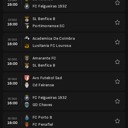
23 OGO
16:00
FC Felgueiras 1932
Kegem
SL Benfica B
23 OGO
16:00
Portimonense SC
Kegem
Academica De Coimbra
30 OGO
16:00
Lusitania FC Lourosa
Kegem
Amarante FC
30 OGO
16:00
SL Benfica B
Kegem
Avs Futebol Sad
30 OGO
16:00
Cd Feirense
Kegem
FC Felgueiras 1932
30 OGO
16:00
GD Chaves
Kegem
FC Porto B
30 OGO
16:00
FC Penafiel
Kegem