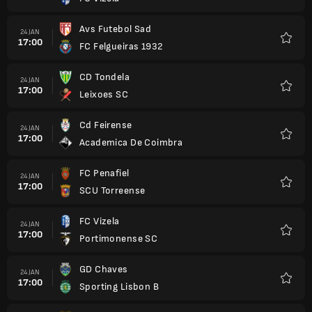
Kegem
Avs Futebol Sad
24 JAN
17:00
FC Felgueiras 1932
Kegem
CD Tondela
24 JAN
17:00
Leixoes SC
Kegem
Cd Feirense
24 JAN
17:00
Academica De Coimbra
Kegem
FC Penafiel
24 JAN
17:00
SCU Torreense
Kegem
FC Vizela
24 JAN
17:00
Portimonense SC
Kegem
GD Chaves
24 JAN
17:00
Sporting Lisbon B
Kegem