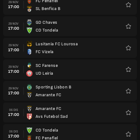
FC Penafiel
29 NOV
17:00
SL Benfica B
Kegem
GD Chaves
29 NOV
17:00
CD Tondela
Kegem
Lusitania FC Lourosa
29 NOV
17:00
FC Vizela
Kegem
SC Farense
29 NOV
17:00
UD Leiria
Kegem
Sporting Lisbon B
29 NOV
17:00
Amarante FC
Kegem
Amarante FC
06 DIS
17:00
Avs Futebol Sad
Kegem
CD Tondela
06 DIS
17:00
FC Penafiel
Kegem