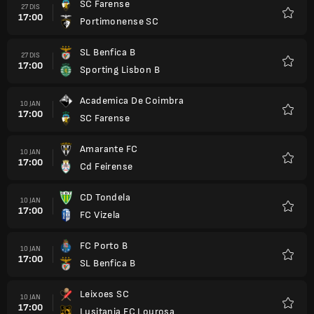
SC Farense
27 DIS
17:00
Portimonense SC
Kegem
SL Benfica B
27 DIS
17:00
Sporting Lisbon B
Kegem
Academica De Coimbra
10 JAN
17:00
SC Farense
Kegem
Amarante FC
10 JAN
17:00
Cd Feirense
Kegem
CD Tondela
10 JAN
17:00
FC Vizela
Kegem
FC Porto B
10 JAN
17:00
SL Benfica B
Kegem
Leixoes SC
10 JAN
17:00
Lusitania FC Lourosa
Kegem