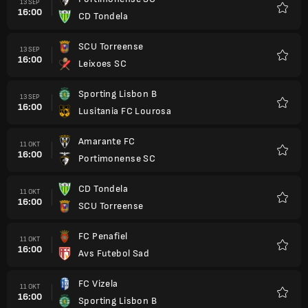
13 SEP
16:00
CD Tondela
Kegem
SCU Torreense
13 SEP
16:00
Leixoes SC
Kegem
Sporting Lisbon B
13 SEP
16:00
Lusitania FC Lourosa
Kegem
Amarante FC
11 OKT
16:00
Portimonense SC
Kegem
CD Tondela
11 OKT
16:00
SCU Torreense
Kegem
FC Penafiel
11 OKT
16:00
Avs Futebol Sad
Kegem
FC Vizela
11 OKT
16:00
Sporting Lisbon B
Kegem