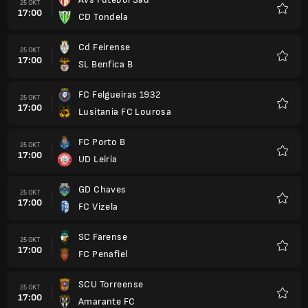
25 OKT
17:00
CD Tondela
Kegem
Cd Feirense
25 OKT
17:00
SL Benfica B
Kegem
FC Felgueiras 1932
25 OKT
17:00
Lusitania FC Lourosa
Kegem
FC Porto B
25 OKT
17:00
UD Leiria
Kegem
GD Chaves
25 OKT
17:00
FC Vizela
Kegem
SC Farense
25 OKT
17:00
FC Penafiel
Kegem
SCU Torreense
25 OKT
17:00
Amarante FC
Kegem