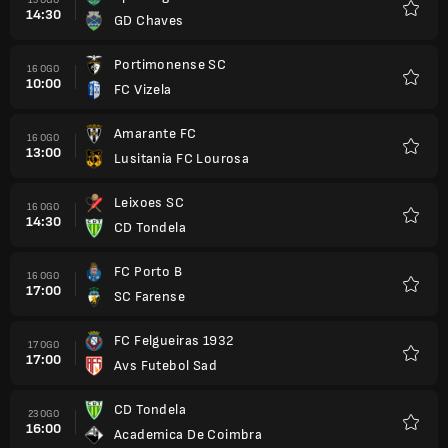
14:30
GD Chaves
Kegem
Portimonense SC
16 OGO
10:00
FC Vizela
Kegem
Amarante FC
16 OGO
13:00
Lusitania FC Lourosa
Kegem
Leixoes SC
16 OGO
14:30
CD Tondela
Kegem
FC Porto B
16 OGO
17:00
SC Farense
Kegem
FC Felgueiras 1932
17 OGO
17:00
Avs Futebol Sad
Kegem
CD Tondela
23 OGO
16:00
Academica De Coimbra
Kegem