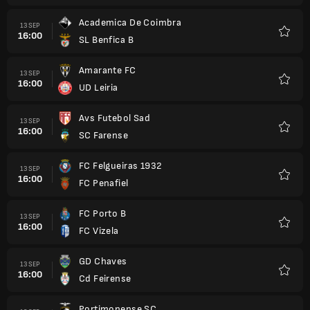
Academica De Coimbra
13 SEP
16:00
SL Benfica B
Kegem
Amarante FC
13 SEP
16:00
UD Leiria
Kegem
Avs Futebol Sad
13 SEP
16:00
SC Farense
Kegem
FC Felgueiras 1932
13 SEP
16:00
FC Penafiel
Kegem
FC Porto B
13 SEP
16:00
FC Vizela
Kegem
GD Chaves
13 SEP
16:00
Cd Feirense
Kegem
Portimonense SC