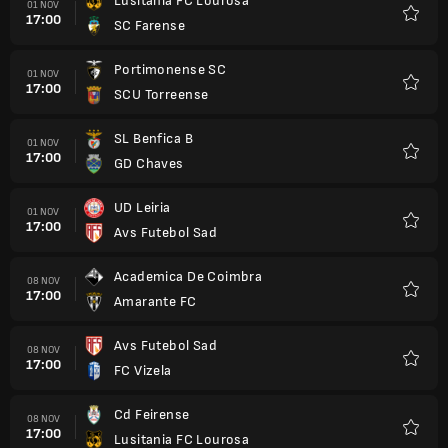
Lusitania FC Lourosa
01 NOV
17:00
SC Farense
Kegem
Portimonense SC
01 NOV
17:00
SCU Torreense
Kegem
SL Benfica B
01 NOV
17:00
GD Chaves
Kegem
UD Leiria
01 NOV
17:00
Avs Futebol Sad
Kegem
Academica De Coimbra
08 NOV
17:00
Amarante FC
Kegem
Avs Futebol Sad
08 NOV
17:00
FC Vizela
Kegem
Cd Feirense
08 NOV
17:00
Lusitania FC Lourosa
Kegem