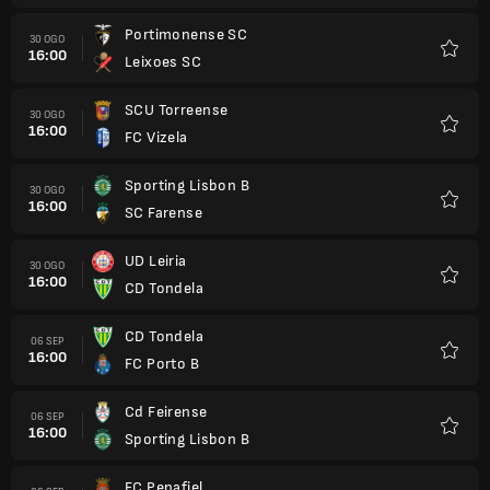
Portimonense SC
30 OGO
16:00
Leixoes SC
Kegem
SCU Torreense
30 OGO
16:00
FC Vizela
Kegem
Sporting Lisbon B
30 OGO
16:00
SC Farense
Kegem
UD Leiria
30 OGO
16:00
CD Tondela
Kegem
CD Tondela
06 SEP
16:00
FC Porto B
Kegem
Cd Feirense
06 SEP
16:00
Sporting Lisbon B
Kegem
FC Penafiel