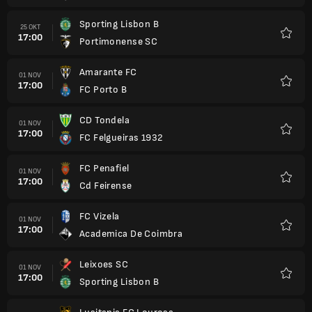
Sporting Lisbon B
25 OKT
17:00
Portimonense SC
Kegem
Amarante FC
01 NOV
17:00
FC Porto B
Kegem
CD Tondela
01 NOV
17:00
FC Felgueiras 1932
Kegem
FC Penafiel
01 NOV
17:00
Cd Feirense
Kegem
FC Vizela
01 NOV
17:00
Academica De Coimbra
Kegem
Leixoes SC
01 NOV
17:00
Sporting Lisbon B
Kegem