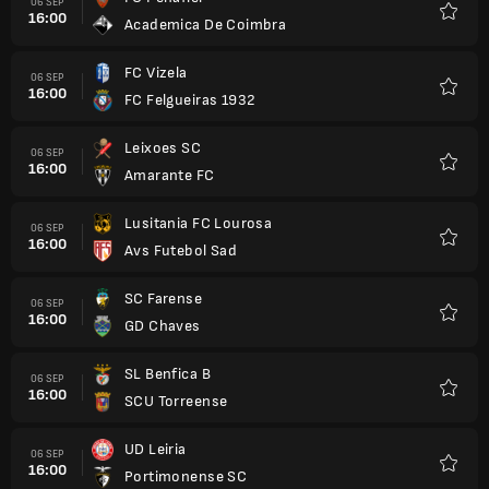
06 SEP
16:00
Academica De Coimbra
Kegem
FC Vizela
06 SEP
16:00
FC Felgueiras 1932
Kegem
Leixoes SC
06 SEP
16:00
Amarante FC
Kegem
Lusitania FC Lourosa
06 SEP
16:00
Avs Futebol Sad
Kegem
SC Farense
06 SEP
16:00
GD Chaves
Kegem
SL Benfica B
06 SEP
16:00
SCU Torreense
Kegem
UD Leiria
06 SEP
16:00
Portimonense SC
Kegem