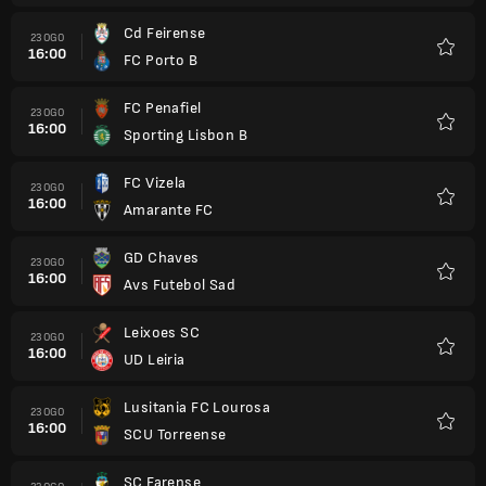
Cd Feirense
23 OGO
16:00
FC Porto B
Kegem
FC Penafiel
23 OGO
16:00
Sporting Lisbon B
Kegem
FC Vizela
23 OGO
16:00
Amarante FC
Kegem
GD Chaves
23 OGO
16:00
Avs Futebol Sad
Kegem
Leixoes SC
23 OGO
16:00
UD Leiria
Kegem
Lusitania FC Lourosa
23 OGO
16:00
SCU Torreense
Kegem
SC Farense