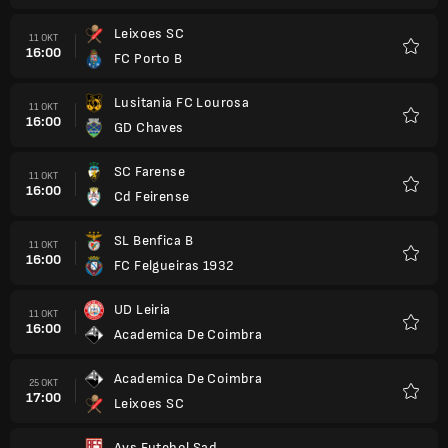
Leixoes SC
11 OKT
16:00
FC Porto B
Kegem
Lusitania FC Lourosa
11 OKT
16:00
GD Chaves
Kegem
SC Farense
11 OKT
16:00
Cd Feirense
Kegem
SL Benfica B
11 OKT
16:00
FC Felgueiras 1932
Kegem
UD Leiria
11 OKT
16:00
Academica De Coimbra
Kegem
Academica De Coimbra
25 OKT
17:00
Leixoes SC
Kegem
Avs Futebol Sad