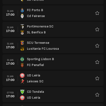
Kegem
FC Porto B
31 JAN
17:00
Cd Feirense
Kegem
Portimonense SC
31 JAN
17:00
SL Benfica B
Kegem
SCU Torreense
31 JAN
17:00
Lusitania FC Lourosa
Kegem
Sporting Lisbon B
31 JAN
17:00
FC Penafiel
Kegem
UD Leiria
31 JAN
17:00
Leixoes SC
Kegem
CD Tondela
07 FEB
17:00
UD Leiria
Kegem