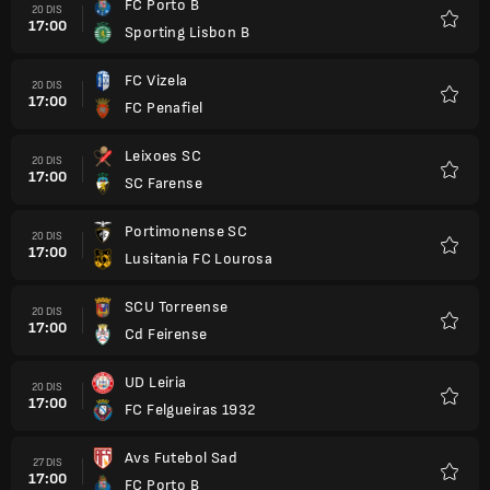
FC Porto B
20 DIS
17:00
Sporting Lisbon B
Kegem
FC Vizela
20 DIS
17:00
FC Penafiel
Kegem
Leixoes SC
20 DIS
17:00
SC Farense
Kegem
Portimonense SC
20 DIS
17:00
Lusitania FC Lourosa
Kegem
SCU Torreense
20 DIS
17:00
Cd Feirense
Kegem
UD Leiria
20 DIS
17:00
FC Felgueiras 1932
Kegem
Avs Futebol Sad
27 DIS
17:00
FC Porto B
Kegem