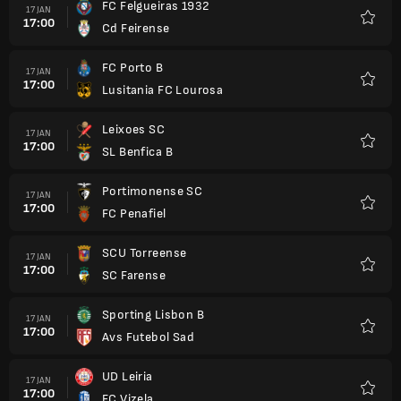
FC Felgueiras 1932
17 JAN
17:00
Cd Feirense
Kegem
FC Porto B
17 JAN
17:00
Lusitania FC Lourosa
Kegem
Leixoes SC
17 JAN
17:00
SL Benfica B
Kegem
Portimonense SC
17 JAN
17:00
FC Penafiel
Kegem
SCU Torreense
17 JAN
17:00
SC Farense
Kegem
Sporting Lisbon B
17 JAN
17:00
Avs Futebol Sad
Kegem
UD Leiria
17 JAN
17:00
FC Vizela