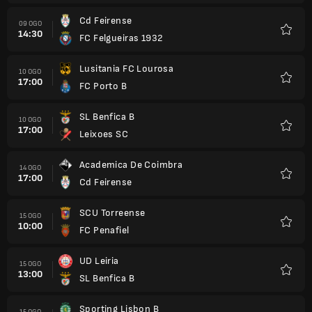
Cd Feirense
09 OGO
14:30
FC Felgueiras 1932
Kegem
Lusitania FC Lourosa
10 OGO
17:00
FC Porto B
Kegem
SL Benfica B
10 OGO
17:00
Leixoes SC
Kegem
Academica De Coimbra
14 OGO
17:00
Cd Feirense
Kegem
SCU Torreense
15 OGO
10:00
FC Penafiel
Kegem
UD Leiria
15 OGO
13:00
SL Benfica B
Kegem
Sporting Lisbon B
15 OGO