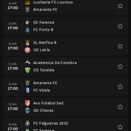
Lusitania FC Lourosa
24 JAN
17:00
Amarante FC
Kegem
SC Farense
24 JAN
17:00
FC Porto B
Kegem
SL Benfica B
24 JAN
17:00
UD Leiria
Kegem
Academica De Coimbra
31 JAN
17:00
CD Tondela
Kegem
Amarante FC
31 JAN
17:00
FC Vizela
Kegem
Avs Futebol Sad
31 JAN
17:00
GD Chaves
Kegem
FC Felgueiras 1932
31 JAN
17:00
SC Farense