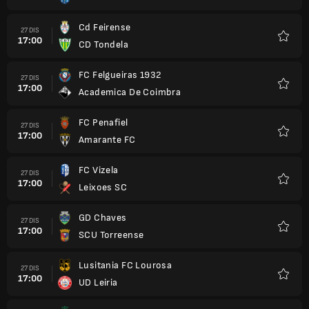
Cd Feirense
27 DIS
17:00
CD Tondela
Kegem
FC Felgueiras 1932
27 DIS
17:00
Academica De Coimbra
Kegem
FC Penafiel
27 DIS
17:00
Amarante FC
Kegem
FC Vizela
27 DIS
17:00
Leixoes SC
Kegem
GD Chaves
27 DIS
17:00
SCU Torreense
Kegem
Lusitania FC Lourosa
27 DIS
17:00
UD Leiria
Kegem