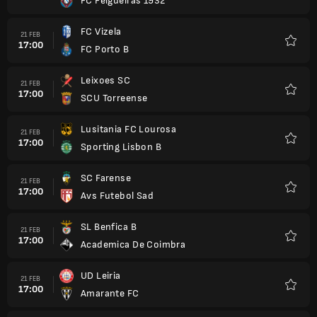
FC Felgueiras 1932
Kegem
FC Vizela
21 FEB
17:00
FC Porto B
Kegem
Leixoes SC
21 FEB
17:00
SCU Torreense
Kegem
Lusitania FC Lourosa
21 FEB
17:00
Sporting Lisbon B
Kegem
SC Farense
21 FEB
17:00
Avs Futebol Sad
Kegem
SL Benfica B
21 FEB
17:00
Academica De Coimbra
Kegem
UD Leiria
21 FEB
17:00
Amarante FC
Kegem