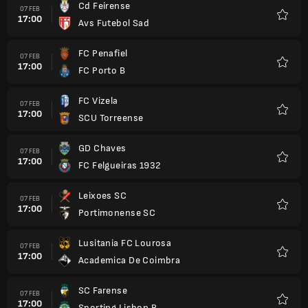
Cd Feirense
07 FEB
17:00
Avs Futebol Sad
Kegem
FC Penafiel
07 FEB
17:00
FC Porto B
Kegem
FC Vizela
07 FEB
17:00
SCU Torreense
Kegem
GD Chaves
07 FEB
17:00
FC Felgueiras 1932
Kegem
Leixoes SC
07 FEB
17:00
Portimonense SC
Kegem
Lusitania FC Lourosa
07 FEB
17:00
Academica De Coimbra
Kegem
SC Farense
07 FEB
17:00
Sporting Lisbon B