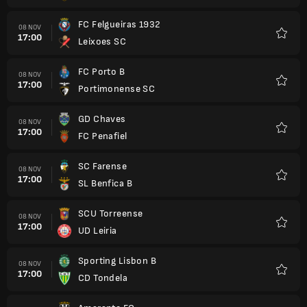
FC Felgueiras 1932
08 NOV
17:00
Leixoes SC
Kegem
FC Porto B
08 NOV
17:00
Portimonense SC
Kegem
GD Chaves
08 NOV
17:00
FC Penafiel
Kegem
SC Farense
08 NOV
17:00
SL Benfica B
Kegem
SCU Torreense
08 NOV
17:00
UD Leiria
Kegem
Sporting Lisbon B
08 NOV
17:00
CD Tondela
Kegem