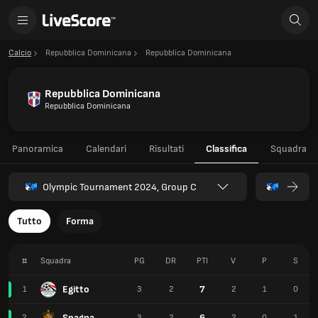
Calcio
Repubblica Dominicana
Repubblica Dominicana
Repubblica Dominicana
Repubblica Dominicana
Panoramica
Calendari
Risultati
Classifica
Squadra
Olympic Tournament 2024, Group C
Tutto
Forma
#
Squadra
PG
DR
PTI
V
P
S
Egitto
7
1
3
2
2
1
0
Spagna
6
2
3
2
2
0
1