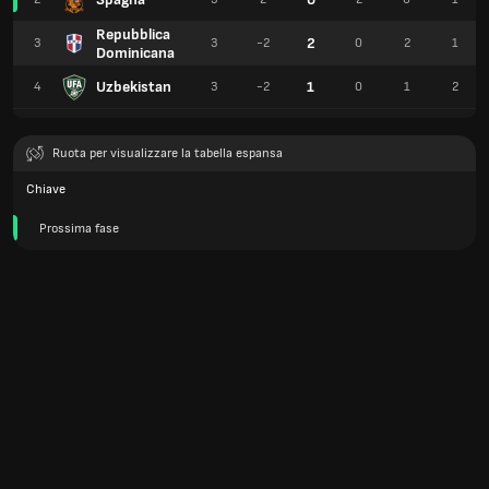
Repubblica
2
3
3
-2
0
2
1
Dominicana
Uzbekistan
1
4
3
-2
0
1
2
Ruota per visualizzare la tabella espansa
Chiave
Prossima fase