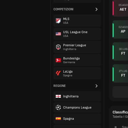
05 AGO
AET
COMPETIZIONI
MLS
USA
02 AGO
AP
USL League One
USA
Premier League
30 LUG
Inghilterra
FT
Bundesliga
Germania
27 LUG
LaLiga
FT
Spagna
REGIONE
Inghilterra
Champions League
Classific
Tabella I 
Spagna
#
Squ