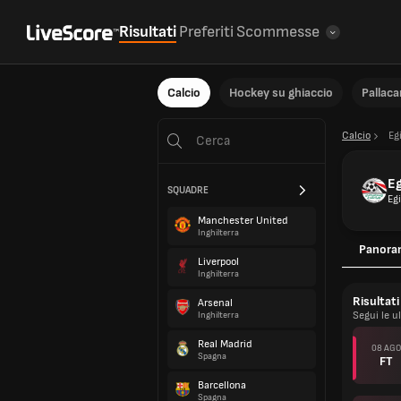
Risultati
Preferiti
Scommesse
Calcio
Hockey su ghiaccio
Pallac
Calcio
Eg
Eg
SQUADRE
Eg
Manchester United
Inghilterra
Panora
Liverpool
Inghilterra
Risultati
Arsenal
Segui le u
Inghilterra
Real Madrid
08 AGO
Spagna
FT
Barcellona
Spagna