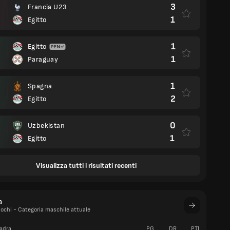
3
Francia U23
1
Egitto
1
Egitto
1
Paraguay
1
Spagna
2
Egitto
0
Uzbekistan
1
Egitto
Visualizza tutti i risultati recenti
a
Giochi - Categoria maschile attuale
adra
PG
DR
PTI
V