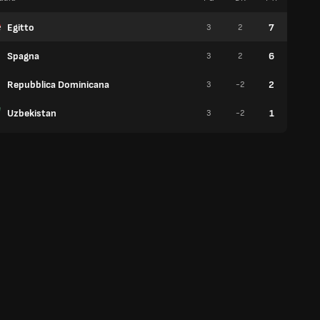
Egitto
7
3
2
2
Spagna
6
3
2
2
Repubblica Dominicana
2
3
-2
0
Uzbekistan
1
3
-2
0