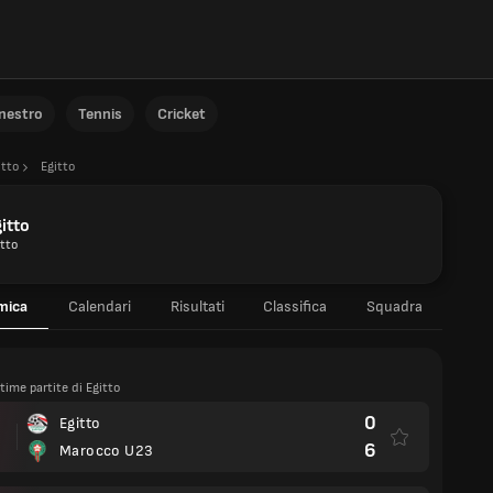
anestro
Tennis
Cricket
itto
Egitto
itto
itto
mica
Calendari
Risultati
Classifica
Squadra
ltime partite di Egitto
0
Egitto
6
Marocco U23