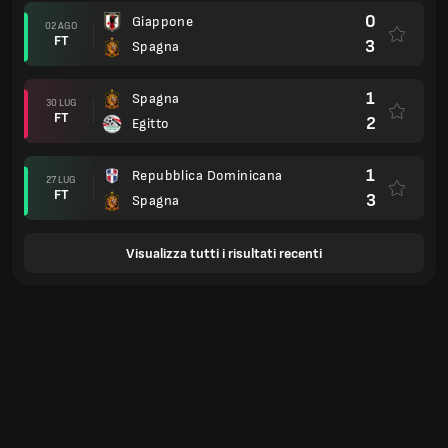
0
Giappone
02 AGO
FT
3
Spagna
1
Spagna
30 LUG
FT
2
Egitto
1
Repubblica Dominicana
27 LUG
FT
3
Spagna
Visualizza tutti i risultati recenti