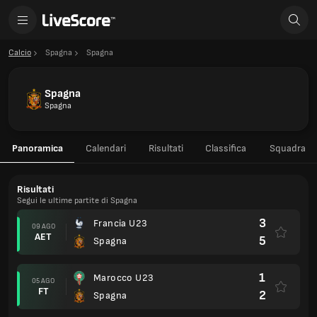
Calcio
Spagna
Spagna
Spagna
Spagna
Panoramica
Calendari
Risultati
Classifica
Squadra
Risultati
Segui le ultime partite di Spagna
3
Francia U23
09 AGO
AET
5
Spagna
1
Marocco U23
05 AGO
FT
2
Spagna