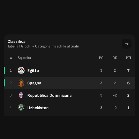
Classifica
Tabella I Giochi - Categoria maschile attuale
#
Squadra
PG
DR
PTI
Egitto
7
1
3
2
Spagna
6
2
3
2
Repubblica Dominicana
2
3
3
-2
Uzbekistan
1
4
3
-2