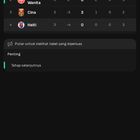
Wanita
Cina
3
3
3
-5
1
0
2
2
Haiti
0
4
3
-4
0
0
3
0
Putar untuk melihat tabel yang diperluas
Penting
Tahap selanjutnya