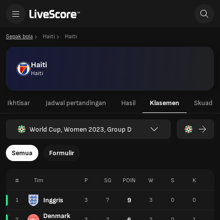
Sepak bola
Haiti
Haiti
Haiti
Haiti
Ikhtisar
Jadwal pertandingan
Hasil
Klasemen
Skuad
World Cup, Women 2023, Group D
Semua
Formulir
#
Tim
P
SG
POIN
W
S
K
M
Inggris
9
1
3
7
3
0
0
8
Denmark
6
2
3
2
2
0
1
3