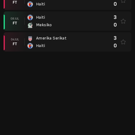
FT
0
Haiti
3
Haiti
08 JUL
FT
0
Meksiko
3
Amerika Serikat
04 JUL
FT
0
Haiti