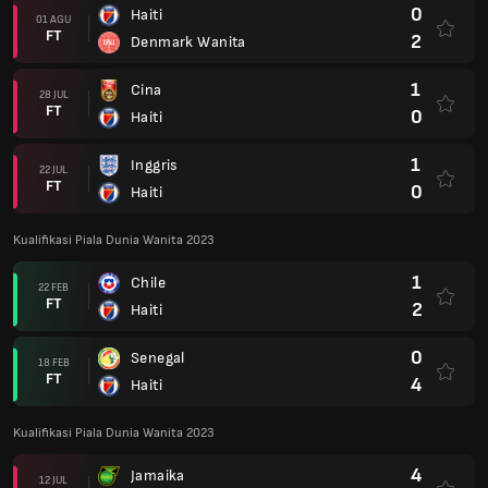
0
Haiti
01 AGU
FT
2
Denmark Wanita
1
Cina
28 JUL
FT
0
Haiti
1
Inggris
22 JUL
FT
0
Haiti
Kualifikasi Piala Dunia Wanita 2023
1
Chile
22 FEB
FT
2
Haiti
0
Senegal
18 FEB
FT
4
Haiti
Kualifikasi Piala Dunia Wanita 2023
4
Jamaika
12 JUL