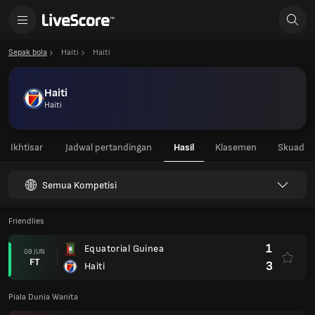
Sepak bola
Haiti
Haiti
Haiti
Haiti
Ikhtisar
Jadwal pertandingan
Hasil
Klasemen
Skuad
Semua Kompetisi
Friendlies
1
Equatorial Guinea
08 JUN
FT
3
Haiti
Piala Dunia Wanita