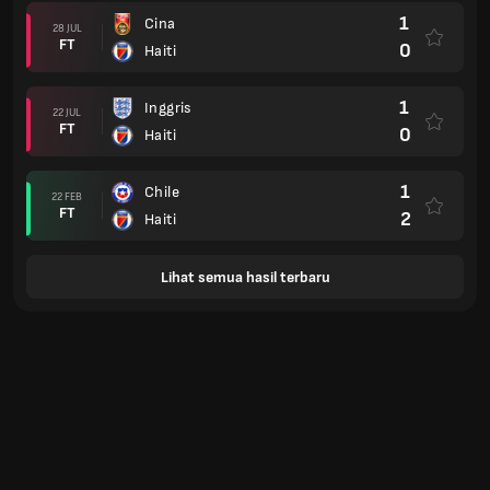
1
Cina
28 JUL
FT
0
Haiti
1
Inggris
22 JUL
FT
0
Haiti
1
Chile
22 FEB
FT
2
Haiti
Lihat semua hasil terbaru