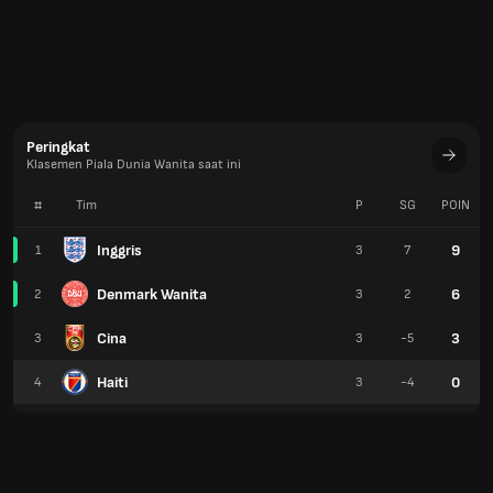
Peringkat
Klasemen Piala Dunia Wanita saat ini
#
Tim
P
SG
POIN
Inggris
9
1
3
7
Denmark Wanita
6
2
3
2
Cina
3
3
3
-5
Haiti
0
4
3
-4