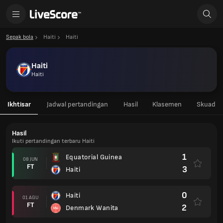
Sepak bola
Haiti
Haiti
Haiti
Haiti
Ikhtisar
Jadwal pertandingan
Hasil
Klasemen
Skuad
Hasil
Ikuti pertandingan terbaru Haiti
1
Equatorial Guinea
08 JUN
FT
3
Haiti
0
Haiti
01 AGU
FT
2
Denmark Wanita