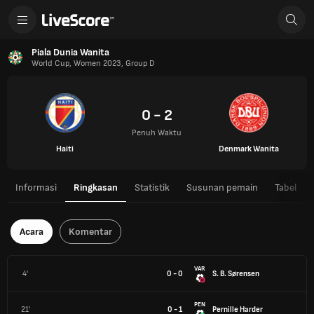
Piala Dunia Wanita
World Cup, Women 2023, Group D
0 - 2
Penuh Waktu
Haiti
Denmark Wanita
Informasi
Ringkasan
Statistik
Susunan pemain
Tabel
Acara
Komentar
VAR
4'
0 - 0
S. B. Sørensen
PEN
21'
0 - 1
Pernille Harder