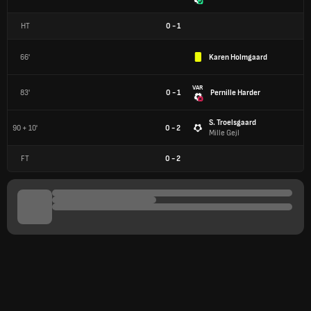
HT
0
-
1
66'
Karen Holmgaard
VAR
83'
0 - 1
Pernille Harder
S. Troelsgaard
90 + 10'
0 - 2
Mille Gejl
FT
0
-
2