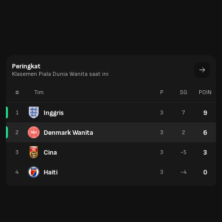
Peringkat
Klasemen Piala Dunia Wanita saat ini
#
Tim
P
SG
POIN
Inggris
9
1
3
7
Denmark Wanita
6
2
3
2
Cina
3
3
3
-5
Haiti
0
4
3
-4