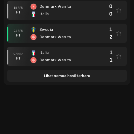
0
Denmark Wanita
18 APR
FT
0
Italia
1
Swedia
14 APR
FT
2
Denmark Wanita
1
Italia
07 MAR
FT
1
Denmark Wanita
Lihat semua hasil terbaru