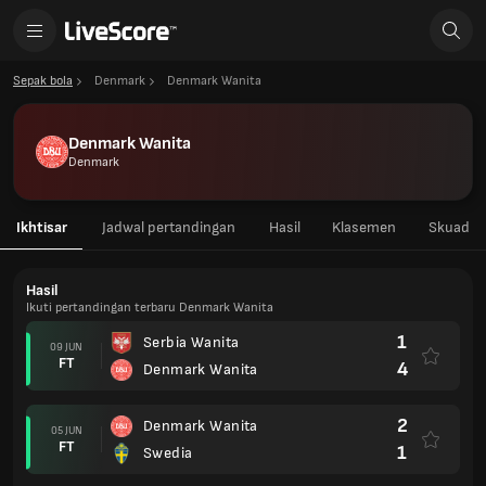
Sepak bola
Denmark
Denmark Wanita
Denmark Wanita
Denmark
Ikhtisar
Jadwal pertandingan
Hasil
Klasemen
Skuad
Hasil
Ikuti pertandingan terbaru Denmark Wanita
1
Serbia Wanita
09 JUN
FT
4
Denmark Wanita
2
Denmark Wanita
05 JUN
FT
1
Swedia