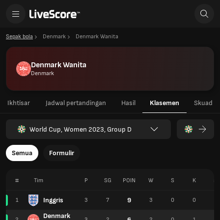
Sepak bola
Denmark
Denmark Wanita
Denmark Wanita
Denmark
Ikhtisar
Jadwal pertandingan
Hasil
Klasemen
Skuad
World Cup, Women 2023, Group D
Semua
Formulir
#
Tim
P
SG
POIN
W
S
K
M
Inggris
9
1
3
7
3
0
0
8
Denmark
6
2
3
2
2
0
1
3