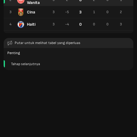
Wanita
Cina
3
3
3
-5
1
0
2
2
Haiti
0
4
3
-4
0
0
3
0
Putar untuk melihat tabel yang diperluas
Penting
Tahap selanjutnya